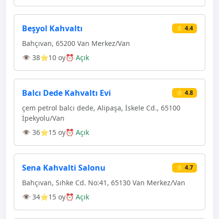
Beşyol Kahvaltı
⭐ 4.4
Bahçıvan, 65200 Van Merkez/Van
👁 38
⭐10 oy
⏰ Açık
Balcı Dede Kahvaltı Evi
⭐ 4.8
çem petrol balcı dede, Alipaşa, İskele Cd., 65100
İpekyolu/Van
👁 36
⭐15 oy
⏰ Açık
Sena Kahvalti Salonu
⭐ 4.7
Bahçıvan, Sıhke Cd. No:41, 65130 Van Merkez/Van
👁 34
⭐15 oy
⏰ Açık