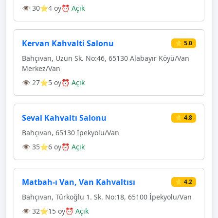
👁 30
⭐4 oy
⏰ Açık
Kervan Kahvalti Salonu
⭐ 5.0
Bahçıvan, Uzun Sk. No:46, 65130 Alabayır Köyü/Van
Merkez/Van
👁 27
⭐5 oy
⏰ Açık
Seval Kahvaltı Salonu
⭐ 4.8
Bahçıvan, 65130 İpekyolu/Van
👁 35
⭐6 oy
⏰ Açık
Matbah-ı Van, Van Kahvaltısı
⭐ 4.2
Bahçıvan, Türkoğlu 1. Sk. No:18, 65100 İpekyolu/Van
👁 32
⭐15 oy
⏰ Açık