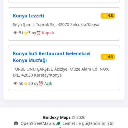
Konya Lezzeti
⭐ 4.8
Şeyh Şamil, Toprak Sk., 42070 Selçuklu/Konya
👁 51
⭐5 oy
⏰ Kapalı
Konya Sufi Restaurant Geleneksel
⭐ 4.3
Konya Mutfağı
TÜRBE ÖNÜ ÇARŞISI, Aziziye, Müze Alanı Cd. NO:6
D:E, 42030 Karatay/Konya
👁 50
⭐20 oy
⏰ Açık
Guidexy Maps
© 2026
OpenStreetMap &
Leaflet ile güçlendirilmiştir.