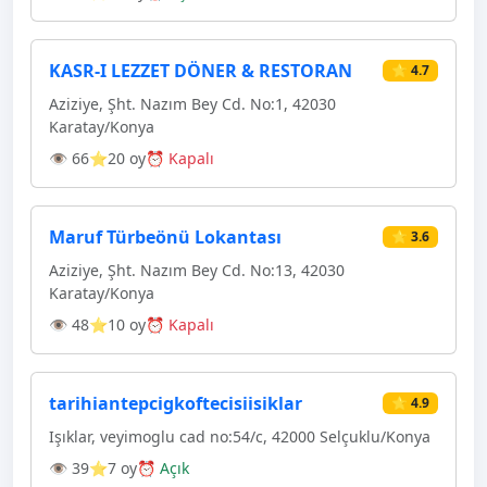
KASR-I LEZZET DÖNER & RESTORAN
⭐ 4.7
Aziziye, Şht. Nazım Bey Cd. No:1, 42030
Karatay/Konya
👁 66
⭐20 oy
⏰ Kapalı
Maruf Türbeönü Lokantası
⭐ 3.6
Aziziye, Şht. Nazım Bey Cd. No:13, 42030
Karatay/Konya
👁 48
⭐10 oy
⏰ Kapalı
tarihiantepcigkoftecisiisiklar
⭐ 4.9
Işıklar, veyimoglu cad no:54/c, 42000 Selçuklu/Konya
👁 39
⭐7 oy
⏰ Açık