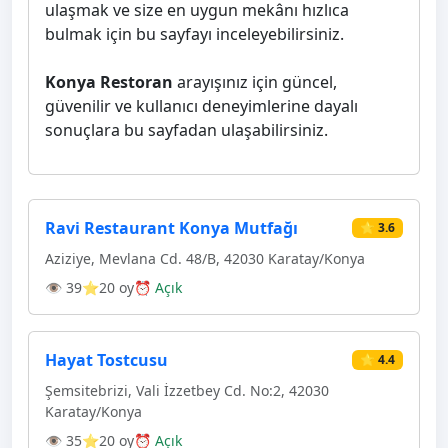
ulaşmak ve size en uygun mekânı hızlıca
bulmak için bu sayfayı inceleyebilirsiniz.
Konya Restoran
arayışınız için güncel,
güvenilir ve kullanıcı deneyimlerine dayalı
sonuçlara bu sayfadan ulaşabilirsiniz.
Ravi Restaurant Konya Mutfağı
⭐ 3.6
Aziziye, Mevlana Cd. 48/B, 42030 Karatay/Konya
👁 39
⭐20 oy
⏰ Açık
Hayat Tostcusu
⭐ 4.4
Şemsitebrizi, Vali İzzetbey Cd. No:2, 42030
Karatay/Konya
👁 35
⭐20 oy
⏰ Açık