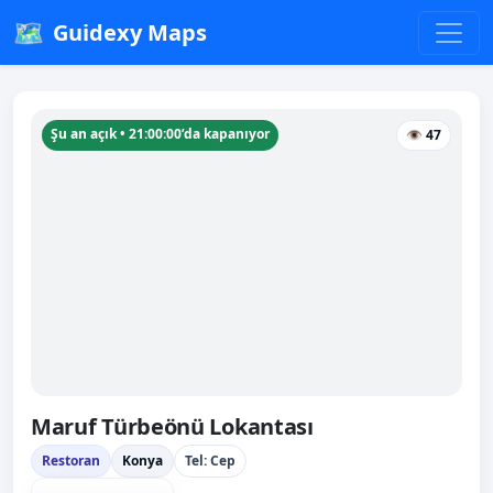
🗺️
Guidexy Maps
Şu an açık • 21:00:00’da kapanıyor
👁 47
Maruf Türbeönü Lokantası
Restoran
Konya
Tel: Cep