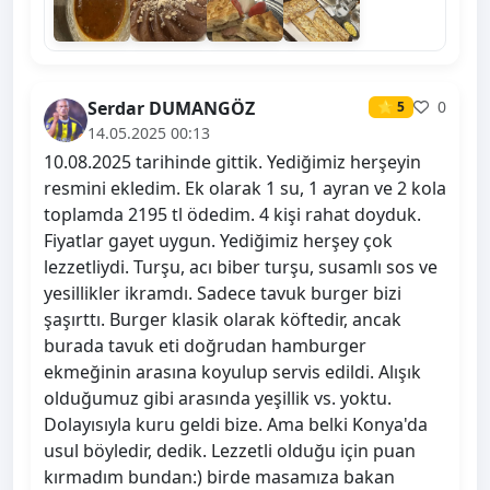
Serdar DUMANGÖZ
0
⭐ 5
14.05.2025 00:13
10.08.2025 tarihinde gittik. Yediğimiz herşeyin
resmini ekledim. Ek olarak 1 su, 1 ayran ve 2 kola
toplamda 2195 tl ödedim. 4 kişi rahat doyduk.
Fiyatlar gayet uygun. Yediğimiz herşey çok
lezzetliydi. Turşu, acı biber turşu, susamlı sos ve
yesillikler ikramdı. Sadece tavuk burger bizi
şaşırttı. Burger klasik olarak köftedir, ancak
burada tavuk eti doğrudan hamburger
ekmeğinin arasına koyulup servis edildi. Alışık
olduğumuz gibi arasında yeşillik vs. yoktu.
Dolayısıyla kuru geldi bize. Ama belki Konya'da
usul böyledir, dedik. Lezzetli olduğu için puan
kırmadım bundan:) birde masamıza bakan