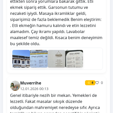
ettikten sonra yorumlara bakarak gittik. Etli
ekmek sipariş ettik. Garsonun tutumu ve
nezaketi iyiydi. Masaya ikramlıklar geldi,
siparişimiz de fazla beklemedik Benim eleştirim:
. Etli ekmeğin hamuru kalındı ve etin lezzetini
alamadım. Çay ikramı yapıldı. Lavabolar
maalesef temiz değildi. Kısaca benim deneyimim
bu şekilde oldu.
Muverrihe
0
⭐ 4
12.01.2026 00:13
Genel itibariyle nezih bir mekan. Yemekleri de
lezzetli. Fakat masalar sıkışık düzende
olduğundan mahremiyet neredeyse sıfır. Ayrıca