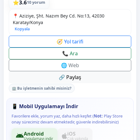
3.6
⭐
10 yorum
📍 Aziziye, Şht. Nazım Bey Cd. No:13, 42030
Karatay/Konya
Kopyala
🧭 Yol tarifi
📞 Ara
🌐 Web
🔗 Paylaş
🏢 Bu işletmenin sahibi misiniz?
📱 Mobil Uygulamayı İndir
Favorilere ekle, yorum yaz, daha hızlı keşfet (
Not:
Play Store
onay sürecimiz devam etmektedir, güvenle indirebilirsiniz)
Android
iOS
Uygulamayı indir
Çok yakında