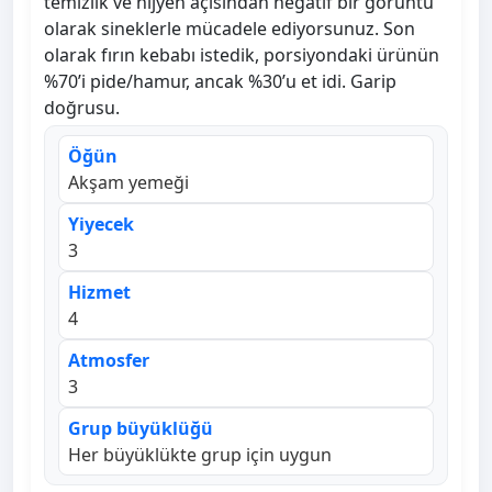
temizlik ve hijyen açısından negatif bir görüntü
olarak sineklerle mücadele ediyorsunuz. Son
olarak fırın kebabı istedik, porsiyondaki ürünün
%70’i pide/hamur, ancak %30’u et idi. Garip
doğrusu.
Öğün
Akşam yemeği
Yiyecek
3
Hizmet
4
Atmosfer
3
Grup büyüklüğü
Her büyüklükte grup için uygun