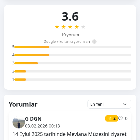
3.6
★
★
★
★
★
10 yorum
Google + kullanıcı yorumları
i
5
4
3
2
1
Yorumlar
G DGN
0
⭐ 2
03.02.2026 00:13
14 Eylül 2025 tarihinde Mevlana Müzesini ziyaret