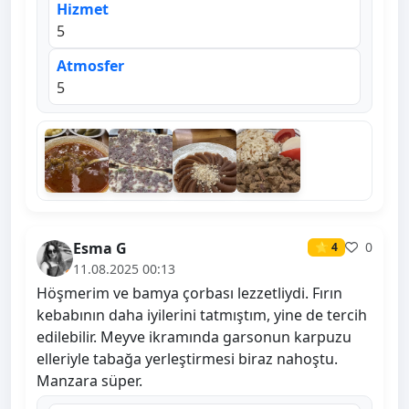
Hizmet
5
Atmosfer
5
Esma G
0
⭐ 4
11.08.2025 00:13
Höşmerim ve bamya çorbası lezzetliydi. Fırın
kebabının daha iyilerini tatmıştım, yine de tercih
edilebilir. Meyve ikramında garsonun karpuzu
elleriyle tabağa yerleştirmesi biraz nahoştu.
Manzara süper.