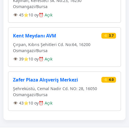
Kayıhan, Keresteci Sk. No:23, 16230
Osmangazi̇/Bursa
👁 45
⭐10 oy
⏰ Açık
Kent Meydanı AVM
⭐ 3.7
Çırpan, Kıbrıs Şehitleri Cd. No:64, 16200
Osmangazi̇/Bursa
👁 39
⭐10 oy
⏰ Açık
Zafer Plaza Alışveriş Merkezi
⭐ 4.0
Şehreküstü, Cemal Nadir Cd. NO: 28, 16050
Osmangazi̇/Bursa
👁 43
⭐10 oy
⏰ Açık