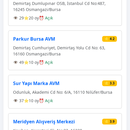
Demirtaş Dumlupınar OSB, İstanbul Cd No:487,
16245 Osmangazi̇/Bursa
👁 29
⭐20 oy
⏰ Açık
Parkur Bursa AVM
⭐ 4.2
Demirtaş Cumhuriyet, Demirtaş Yolu Cd No: 63,
16160 Osmangazi̇/Bursa
👁 49
⭐10 oy
⏰ Açık
Sur Yapı Marka AVM
⭐ 3.3
Odunluk, Akademi Cd No: 6/A, 16110 Ni̇lüfer/Bursa
👁 37
⭐10 oy
⏰ Açık
Meridyen Alışveriş Merkezi
⭐ 3.9