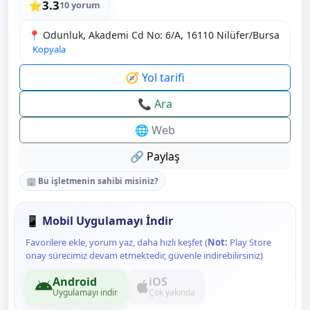
3.3
⭐
10 yorum
📍 Odunluk, Akademi Cd No: 6/A, 16110 Ni̇lüfer/Bursa
Kopyala
🧭 Yol tarifi
📞 Ara
🌐 Web
🔗 Paylaş
🏢 Bu işletmenin sahibi misiniz?
📱 Mobil Uygulamayı İndir
Favorilere ekle, yorum yaz, daha hızlı keşfet (
Not:
Play Store
onay sürecimiz devam etmektedir, güvenle indirebilirsiniz)
Android
iOS
Uygulamayı indir
Çok yakında