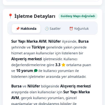
📍 İşletme Detayları
Guidexy Maps doğruladı
📌 Hakkında
🕒 Saatler
⏰ Yoğunluk
🗺️ H
Sur Yapı Marka AVM
,
Nilüfer
ilçesinde,
Bursa
şehrinde ve
Türkiye
genelinde yakın çevrede
hizmet arayan kullanıcılar için listelenen bir
Alışveriş merkezi
işletmesidir. Kullanıcı
değerlendirmelerine göre
3.3
ortalama puan
ve
10 yorum
ile kullanıcı yorumları ile
listelenen işletmeler arasında yer almaktadır.
Bursa
ve
Nilüfer
bölgesinde
Alışveriş merkezi
arayışında olan kullanıcılar için
Sur Yapı Marka
AVM
, gerçek kullanıcı yorumları, güncel
puanlamalar ve doğrulanmış bilgiler ile