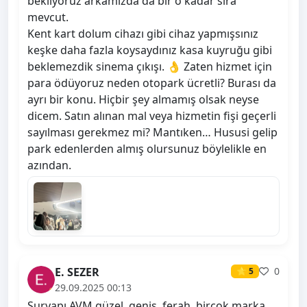
bekliyoruz arkamızda da bir o kadar sıra
mevcut.
Kent kart dolum cihazı gibi cihaz yapmışsınız
keşke daha fazla koysaydınız kasa kuyruğu gibi
beklemezdik sinema çıkışı. 👌 Zaten hizmet için
para ödüyoruz neden otopark ücretli? Burası da
ayrı bir konu. Hiçbir şey almamış olsak neyse
dicem. Satın alınan mal veya hizmetin fişi geçerli
sayılması gerekmez mi? Mantıken… Hususi gelip
park edenlerden almış olursunuz böylelikle en
azından.
E. SEZER
0
⭐ 5
29.09.2025 00:13
Suryapı AVM güzel, geniş, ferah, birçok marka