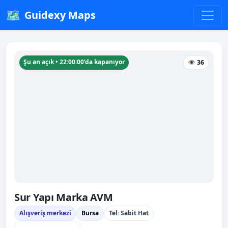
🗺️
Guidexy Maps
Şu an açık • 22:00:00’da kapanıyor
👁 36
Sur Yapı Marka AVM
Alışveriş merkezi
Bursa
Tel: Sabit Hat