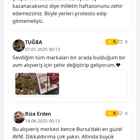
kazanacaksınız diye milletin haftasonunu zehir
edemezsiniz. Böyle yerleri protesto edip
gitmemeliyiz.
TUĞBA
0
⭐ 5
07.07.2025 00:13
Sevdiğim tüm markaları bir arada bulduğum bir
avm alışveriş için şehir değiştirip geliyorum.❤️
Riza Erden
0
⭐ 5
14.06.2025 00:13
Bu alışveriş merkezi bence Bursa'daki en güzel
AVM. Dikkaldırıma çok yakın. Altında büyük