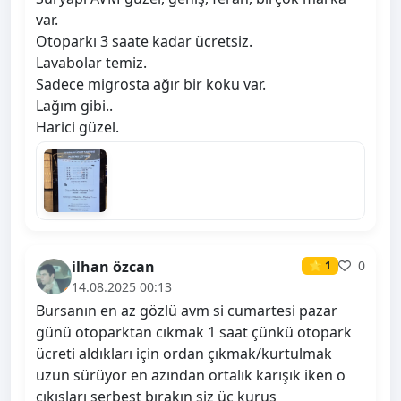
var.
Otoparkı 3 saate kadar ücretsiz.
Lavabolar temiz.
Sadece migrosta ağır bir koku var.
Lağım gibi..
Harici güzel.
ilhan özcan
0
⭐ 1
14.08.2025 00:13
Bursanın en az gözlü avm si cumartesi pazar
günü otoparktan cıkmak 1 saat çünkü otopark
ücreti aldıkları için ordan çıkmak/kurtulmak
uzun sürüyor en azından ortalık karışık iken o
çıkışları serbest bırakın siz üç kuruş