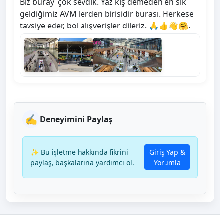
Biz burayı çok sevdik. Yaz kış demeden en sık
geldiğimiz AVM lerden birisidir burası. Herkese
tavsiye eder, bol alışverişler dileriz. 🙏👍👋🤗.
✍️
Deneyimini Paylaş
✨ Bu işletme hakkında fikrini
Giriş Yap &
paylaş, başkalarına yardımcı ol.
Yorumla