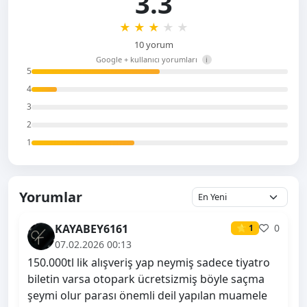
3.3
★
★
★
★
★
10 yorum
Google + kullanıcı yorumları
i
5
4
3
2
1
Yorumlar
KAYABEY6161
0
⭐ 1
07.02.2026 00:13
150.000tl lik alışveriş yap neymiş sadece tiyatro
biletin varsa otopark ücretsizmiş böyle saçma
şeymi olur parası önemli deil yapılan muamele