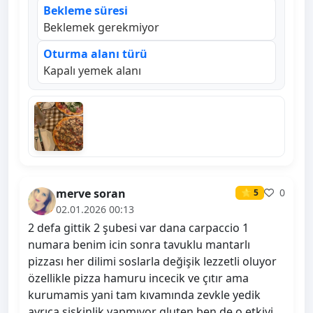
Bekleme süresi
Beklemek gerekmiyor
Oturma alanı türü
Kapalı yemek alanı
merve soran
0
⭐ 5
02.01.2026 00:13
2 defa gittik 2 şubesi var dana carpaccio 1
numara benim icin sonra tavuklu mantarlı
pizzası her dilimi soslarla değişik lezzetli oluyor
özellikle pizza hamuru incecik ve çıtır ama
kurumamis yani tam kıvamında zevkle yedik
ayrıca şişkinlik yapmıyor gluten ben de o etkiyi