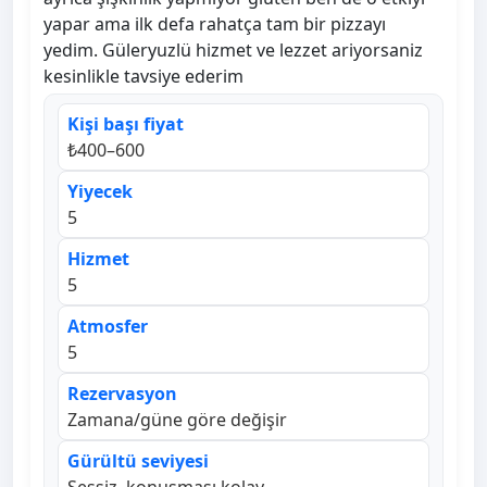
yapar ama ilk defa rahatça tam bir pizzayı
yedim. Güleryuzlü hizmet ve lezzet ariyorsaniz
kesinlikle tavsiye ederim
Kişi başı fiyat
₺400–600
Yiyecek
5
Hizmet
5
Atmosfer
5
Rezervasyon
Zamana/güne göre değişir
Gürültü seviyesi