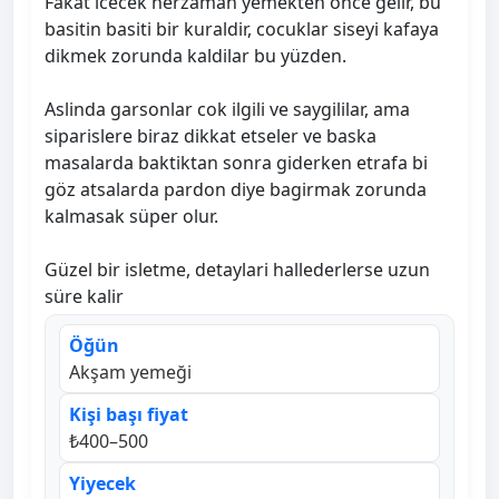
Fakat icecek herzaman yemekten önce gelir, bu
basitin basiti bir kuraldir, cocuklar siseyi kafaya
dikmek zorunda kaldilar bu yüzden.
Aslinda garsonlar cok ilgili ve saygililar, ama
siparislere biraz dikkat etseler ve baska
masalarda baktiktan sonra giderken etrafa bi
göz atsalarda pardon diye bagirmak zorunda
kalmasak süper olur.
Güzel bir isletme, detaylari hallederlerse uzun
süre kalir
Öğün
Akşam yemeği
Kişi başı fiyat
₺400–500
Yiyecek