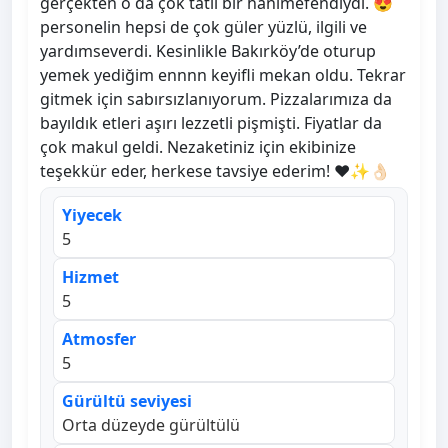
gerçekten o da çok tatlı bir hanımefendiydi. 😍
personelin hepsi de çok güler yüzlü, ilgili ve
yardımseverdi. Kesinlikle Bakırköy’de oturup
yemek yediğim ennnn keyifli mekan oldu. Tekrar
gitmek için sabırsızlanıyorum. Pizzalarımıza da
bayıldık etleri aşırı lezzetli pişmişti. Fiyatlar da
çok makul geldi. Nezaketiniz için ekibinize
teşekkür eder, herkese tavsiye ederim! ❤️✨👌🏻
Yiyecek
5
Hizmet
5
Atmosfer
5
Gürültü seviyesi
Orta düzeyde gürültülü