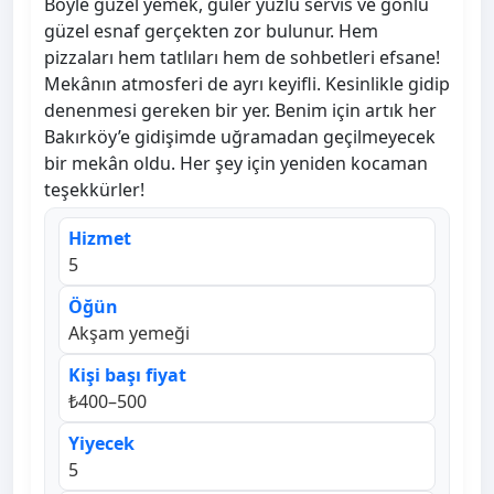
Böyle güzel yemek, güler yüzlü servis ve gönlü
güzel esnaf gerçekten zor bulunur. Hem
pizzaları hem tatlıları hem de sohbetleri efsane!
Mekânın atmosferi de ayrı keyifli. Kesinlikle gidip
denenmesi gereken bir yer. Benim için artık her
Bakırköy’e gidişimde uğramadan geçilmeyecek
bir mekân oldu. Her şey için yeniden kocaman
teşekkürler!
Hizmet
5
Öğün
Akşam yemeği
Kişi başı fiyat
₺400–500
Yiyecek
5