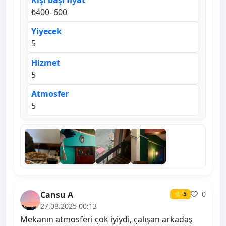
Kişi başı fiyat
₺400–600
Yiyecek
5
Hizmet
5
Atmosfer
5
Cansu A
0
⭐ 5
27.08.2025 00:13
Mekanın atmosferi çok iyiydi, çalışan arkadaş