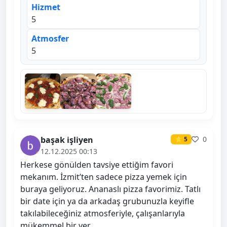
Hizmet
5
Atmosfer
5
başak işliyen
0
⭐ 5
12.12.2025 00:13
Herkese gönülden tavsiye ettiğim favori
mekanım. İzmit’ten sadece pizza yemek için
buraya geliyoruz. Ananaslı pizza favorimiz. Tatlı
bir date için ya da arkadaş grubunuzla keyifle
takılabileceğiniz atmosferiyle, çalışanlarıyla
mükemmel bir yer.