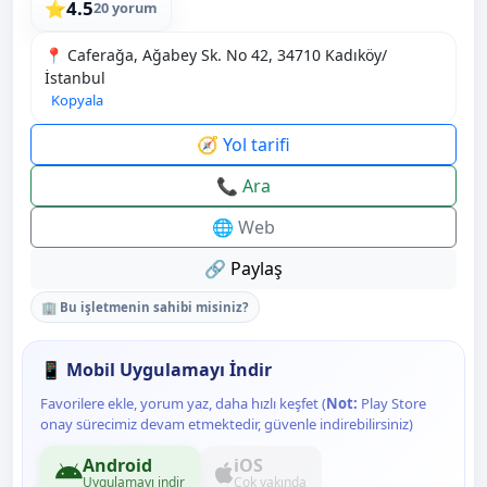
4.5
⭐
20 yorum
📍 Caferağa, Ağabey Sk. No 42, 34710 Kadıköy/
İstanbul
Kopyala
🧭 Yol tarifi
📞 Ara
🌐 Web
🔗 Paylaş
🏢 Bu işletmenin sahibi misiniz?
📱 Mobil Uygulamayı İndir
Favorilere ekle, yorum yaz, daha hızlı keşfet (
Not:
Play Store
onay sürecimiz devam etmektedir, güvenle indirebilirsiniz)
Android
iOS
Uygulamayı indir
Çok yakında