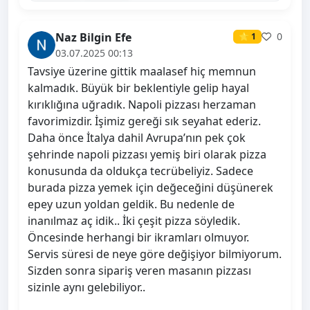
Naz Bilgin Efe
0
⭐ 1
03.07.2025 00:13
Tavsiye üzerine gittik maalasef hiç memnun
kalmadık. Büyük bir beklentiyle gelip hayal
kırıklığına uğradık. Napoli pizzası herzaman
favorimizdir. İşimiz gereği sık seyahat ederiz.
Daha önce İtalya dahil Avrupa’nın pek çok
şehrinde napoli pizzası yemiş biri olarak pizza
konusunda da oldukça tecrübeliyiz. Sadece
burada pizza yemek için değeceğini düşünerek
epey uzun yoldan geldik. Bu nedenle de
inanılmaz aç idik.. İki çeşit pizza söyledik.
Öncesinde herhangi bir ikramları olmuyor.
Servis süresi de neye göre değişiyor bilmiyorum.
Sizden sonra sipariş veren masanın pizzası
sizinle aynı gelebiliyor..