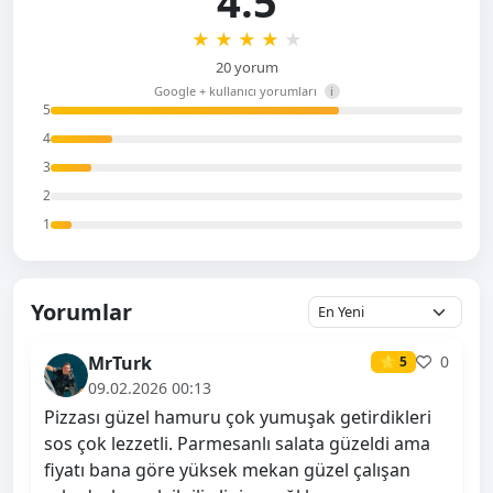
4.5
★
★
★
★
★
20 yorum
Google + kullanıcı yorumları
i
5
4
3
2
1
Yorumlar
MrTurk
0
⭐ 5
09.02.2026 00:13
Pizzası güzel hamuru çok yumuşak getirdikleri
sos çok lezzetli. Parmesanlı salata güzeldi ama
fiyatı bana göre yüksek mekan güzel çalışan