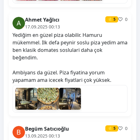
Ahmet Yağlıcı
0
⭐ 5
17.09.2025 00:13
Yediğim en güzel piza olabilir. Hamuru
mükemmel. Ilk defa peynir soslu piza yedim ama
ben klasik domates soslulari daha çok
beğendim.
Ambiyans da güzel. Piza fiyatina yorum
yapamam ama icecek fiyatlari çok yüksek.
Begüm Satıcıoğlu
0
⭐ 5
13.09.2025 00:13