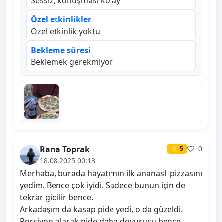
Sessiz, konuşması kolay
Özel etkinlikler
Özel etkinlik yoktu
Bekleme süresi
Beklemek gerekmiyor
Rana Toprak
0
⭐ 5
18.08.2025 00:13
Merhaba, burada hayatımın ilk ananaslı pizzasını
yedim. Bence çok iyidi. Sadece bunun için de
tekrar gidilir bence.
Arkadaşım da kasap pide yedi, o da güzeldi.
Porsiyon olarak pide daha doyurucu bence.