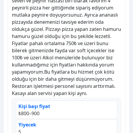
seven ve peynir hastası biri olarak favorim 4
peynirli pizza her gittiğimde sipariş ediyorum
mutlaka peynire doyuyorsunuz. Ayrıca ananaslı
pizzayıda denemenizi tavsiye ederim oda
oldukça güzel. Pizzayı pizza yapan zaten hamuru
hamuru güzel olduğu için bu şekilde lezzetli.
Fiyatlar pahalı ortalama 750₺ ve üzeri bunu
bilerek gitmenizde fayda var soft içecekler ise
100₺ ve üzeri Alkol menüleride bulunuyor biz
kullanmadığımız için fiyatları hakkında yorum
yapamıyorum.Bu fiyatlara bu hizmet çok kötü
olduğu için bir daha gitmeyi düşünmüyorum.
Restoran işletmesi personel sayısını arttırmalı.
Kasayı alan servisi yapan kişi aynı.
Kişi başı fiyat
₺800–900
Yiyecek
5