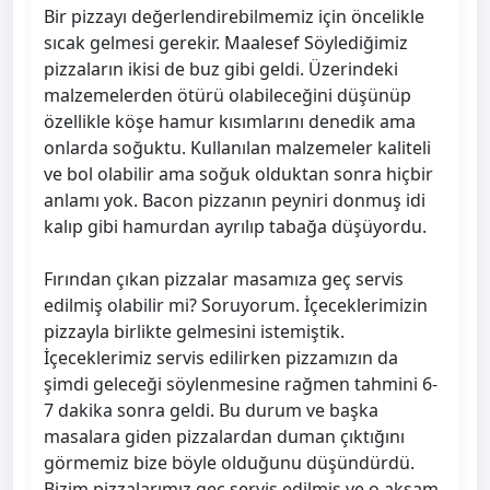
Bir pizzayı değerlendirebilmemiz için öncelikle
sıcak gelmesi gerekir. Maalesef Söylediğimiz
pizzaların ikisi de buz gibi geldi. Üzerindeki
malzemelerden ötürü olabileceğini düşünüp
özellikle köşe hamur kısımlarını denedik ama
onlarda soğuktu. Kullanılan malzemeler kaliteli
ve bol olabilir ama soğuk olduktan sonra hiçbir
anlamı yok. Bacon pizzanın peyniri donmuş idi
kalıp gibi hamurdan ayrılıp tabağa düşüyordu.
Fırından çıkan pizzalar masamıza geç servis
edilmiş olabilir mi? Soruyorum. İçeceklerimizin
pizzayla birlikte gelmesini istemiştik.
İçeceklerimiz servis edilirken pizzamızın da
şimdi geleceği söylenmesine rağmen tahmini 6-
7 dakika sonra geldi. Bu durum ve başka
masalara giden pizzalardan duman çıktığını
görmemiz bize böyle olduğunu düşündürdü.
Bizim pizzalarımız geç servis edilmiş ve o akşam