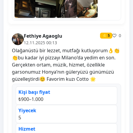
Fethiye Agaoglu
0
⭐ 5
12.11.2025 00:13
Olağanüstü bir lezzet, mutfağı kutluyorum👌👏
👏bu kadar iyi pizzayı Milano’da yedim en son.
Gerçekten ortam, müzik, hizmet, özellikle
garsonumuz Honya’nın güleryüzü günümüzü
güzelleştirdi😊 Favorim kuzı Cotto 🌟
Kişi başı fiyat
₺900–1.000
Yiyecek
5
Hizmet