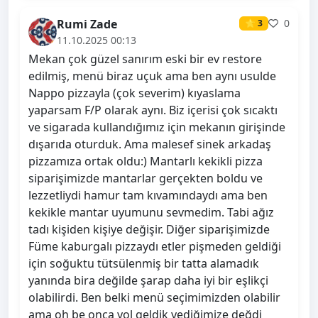
Rumi Zade
0
⭐ 3
11.10.2025 00:13
Mekan çok güzel sanırım eski bir ev restore
edilmiş, menü biraz uçuk ama ben aynı usulde
Nappo pizzayla (çok severim) kıyaslama
yaparsam F/P olarak aynı. Biz içerisi çok sıcaktı
ve sigarada kullandığımız için mekanın girişinde
dışarıda oturduk. Ama malesef sinek arkadaş
pizzamıza ortak oldu:) Mantarlı kekikli pizza
siparişimizde mantarlar gerçekten boldu ve
lezzetliydi hamur tam kıvamındaydı ama ben
kekikle mantar uyumunu sevmedim. Tabi ağız
tadı kişiden kişiye değişir. Diğer siparişimizde
Füme kaburgalı pizzaydı etler pişmeden geldiği
için soğuktu tütsülenmiş bir tatta alamadık
yanında bira değilde şarap daha iyi bir eşlikçi
olabilirdi. Ben belki menü seçimimizden olabilir
ama oh be onca yol geldik yediğimize değdi