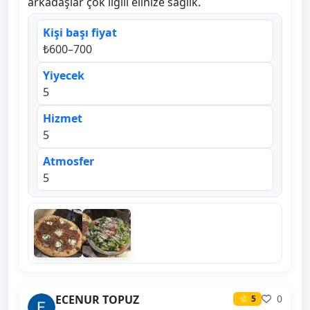
arkadaşlar çok ilgili elinize sağlık.
Kişi başı fiyat
₺600–700
Yiyecek
5
Hizmet
5
Atmosfer
5
ECENUR TOPUZ
0
⭐ 5