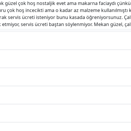
k güzel çok hoş nostaljik evet ama makarna faciaydı çünkü s
u çok hoş incecikti ama o kadar az malzeme kullanılmıştı ki 
k servis ücreti isteniyor bunu kasada öğreniyorsunuz. Çalışa
etmiyor, servis ücreti baştan söylenmiyor. Mekan güzel, çalış