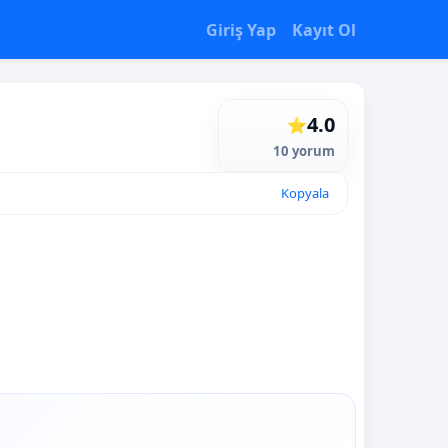
Giriş Yap
Kayıt Ol
4.0
⭐
10 yorum
Kopyala