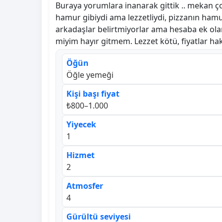
Buraya yorumlara inanarak gittik .. mekan ço
hamur gibiydi ama lezzetliydi, pizzanın hamur
arkadaşlar belirtmiyorlar ama hesaba ek olara
miyim hayır gitmem. Lezzet kötü, fiyatlar hak 
Öğün
Öğle yemeği
Kişi başı fiyat
₺800–1.000
Yiyecek
1
Hizmet
2
Atmosfer
4
Gürültü seviyesi