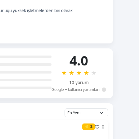
ürlüğü yüksek işletmelerden biri olarak
4.0
★
★
★
★
★
10 yorum
Google + kullanıcı yorumları
i
0
⭐ 2