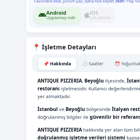
Favorilere ekle, yorum yaz, daha hızlı keşfet (
Not:
Play St
Android
iOS
Uygulamayı indir
Çok yakında
📍 İşletme Detayları
📌 Hakkında
🕒 Saatler
⏰ Yoğunlu
ANTIQUE PIZZERIA
,
Beyoğlu
ilçesinde,
İstan
restoranı
işletmesidir. Kullanıcı değerlendir
yer almaktadır.
İstanbul
ve
Beyoğlu
bölgesinde
İtalyan res
doğrulanmış bilgiler ile
güvenilir bir referan
ANTIQUE PIZZERIA
hakkında yer alan tüm bilg
doğrulanmış işletme verileri sistemi
kapsam