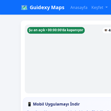
🗺️
Guidexy Maps
Anasayfa
Keşfet
Şu an açık • 00:00:00’da kapanıyor
👁 4
📱 Mobil Uygulamayı İndir