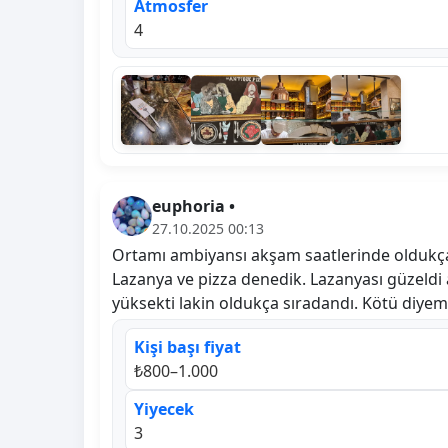
Atmosfer
4
euphoria •
27.10.2025 00:13
Ortamı ambiyansı akşam saatlerinde oldukça
Lazanya ve pizza denedik. Lazanyası güzeld
yüksekti lakin oldukça sıradandı. Kötü diyemem
Kişi başı fiyat
₺800–1.000
Yiyecek
3