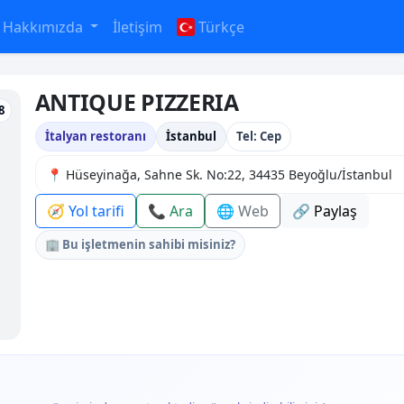
Hakkımızda
İletişim
Türkçe
ANTIQUE PIZZERIA
8
İtalyan restoranı
İstanbul
Tel: Cep
📍 Hüseyinağa, Sahne Sk. No:22, 34435 Beyoğlu/İstanbul
🧭 Yol tarifi
📞 Ara
🌐 Web
🔗 Paylaş
🏢 Bu işletmenin sahibi misiniz?