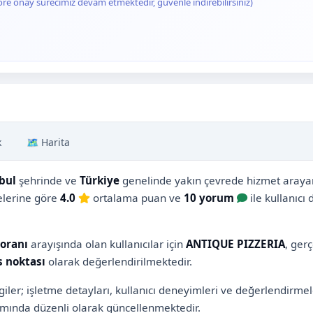
ore onay sürecimiz devam etmektedir, güvenle indirebilirsiniz)
k
🗺️ Harita
bul
şehrinde ve
Türkiye
genelinde yakın çevrede hizmet arayan k
melerine göre
4.0
ortalama puan ve
10 yorum
ile kullanıcı
toranı
arayışında olan kullanıcılar için
ANTIQUE PIZZERIA
, ger
s noktası
olarak değerlendirilmektedir.
iler; işletme detayları, kullanıcı deneyimleri ve değerlendirme
ında düzenli olarak güncellenmektedir.