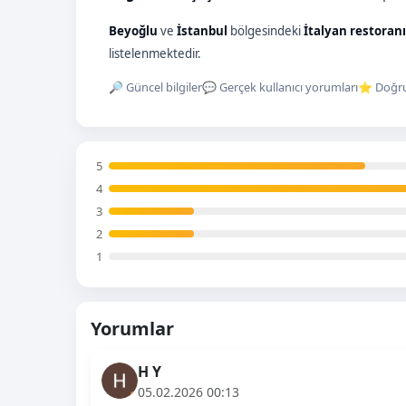
Beyoğlu
ve
İstanbul
bölgesindeki
İtalyan restoranı
listelenmektedir.
🔎 Güncel bilgiler
💬 Gerçek kullanıcı yorumları
⭐ Doğru
5
4
3
2
1
Yorumlar
H Y
05.02.2026 00:13