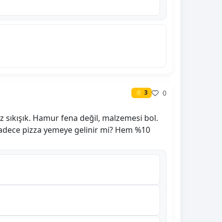
0
⭐ 3
wz sıkışık. Hamur fena değil, malzemesi bol.
 sadece pizza yemeye gelinir mi? Hem %10