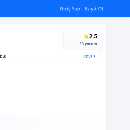
Giriş Yap
Kayıt Ol
2.5
⭐
20 yorum
nbul
Kopyala