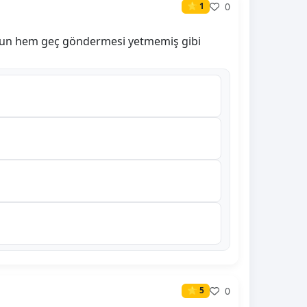
0
⭐ 1
yorsun hem geç göndermesi yetmemiş gibi
0
⭐ 5