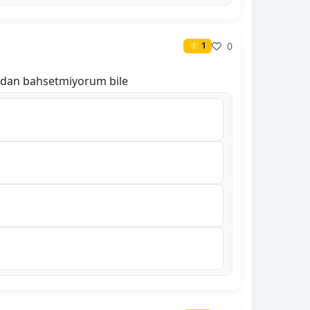
0
⭐ 1
ığından bahsetmiyorum bile