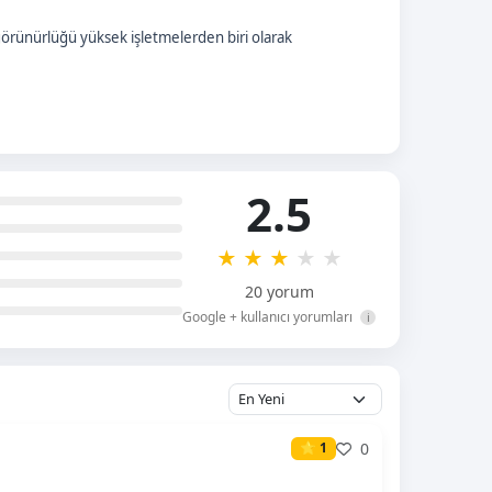
görünürlüğü yüksek işletmelerden biri olarak
2.5
★
★
★
★
★
20 yorum
Google + kullanıcı yorumları
i
0
⭐ 1