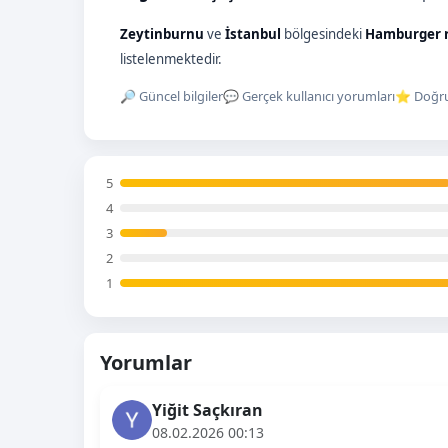
Zeytinburnu
ve
İstanbul
bölgesindeki
Hamburger r
listelenmektedir.
🔎 Güncel bilgiler
💬 Gerçek kullanıcı yorumları
⭐ Doğru
5
4
3
2
1
Yorumlar
Yiğit Saçkıran
08.02.2026 00:13