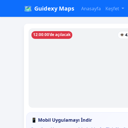
🗺️
Guidexy Maps
Anasayfa
Keşfet
12:00:00’de açılacak
👁 4
📱 Mobil Uygulamayı İndir