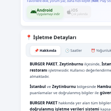
Favorilere ekle, yorum yaz, daha hızlı keşfet (
Not:
Play St
Android
iOS
Uygulamayı indir
Çok yakında
📍 İşletme Detayları
📌 Hakkında
🕒 Saatler
⏰ Yoğunlu
BURGER PAKET
,
Zeytinburnu
ilçesinde,
İsta
restoranı
işletmesidir. Kullanıcı değerlendir
almaktadır.
İstanbul
ve
Zeytinburnu
bölgesinde
Hambur
puanlamalar ve doğrulanmış bilgiler ile
güven
BURGER PAKET
hakkında yer alan tüm bilgiler
doğrulanmış işletme verileri sistemi
kapsam