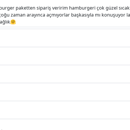
urger paketten sipariş veririm hamburgeri çok güzel sıcak g
 çoğu zaman arayınca açmıyorlar başkasıyla mı konuşuyor l
sağlık🤗