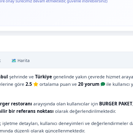
ore onay sürecimiz devam etmektedir, güvenle indirebilirsiniz)
k
🗺️ Harita
nbul
şehrinde ve
Türkiye
genelinde yakın çevrede hizmet arayan 
melerine göre
2.5
ortalama puan ve
20 yorum
ile kullanıcı
ger restoranı
arayışında olan kullanıcılar için
BURGER PAKET
ilir bir referans noktası
olarak değerlendirilmektedir.
; işletme detayları, kullanıcı deneyimleri ve değerlendirmeler 
ında düzenli olarak güncellenmektedir.