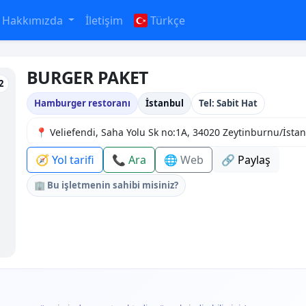
Hakkımızda
İletişim
Türkçe
BURGER PAKET
2
Hamburger restoranı
İstanbul
Tel: Sabit Hat
📍 Veliefendi, Saha Yolu Sk no:1A, 34020 Zeytinburnu/İsta
🧭 Yol tarifi
📞 Ara
🌐 Web
🔗 Paylaş
🏢 Bu işletmenin sahibi misiniz?