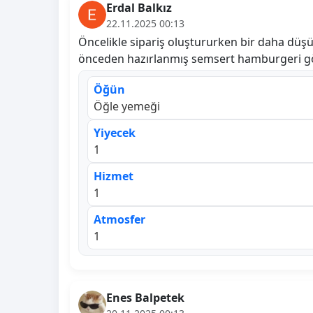
Erdal Balkız
22.11.2025 00:13
Öncelikle sipariş oluştururken bir daha düş
önceden hazırlanmış semsert hamburgeri g
Öğün
Öğle yemeği
Yiyecek
1
Hizmet
1
Atmosfer
1
Enes Balpetek