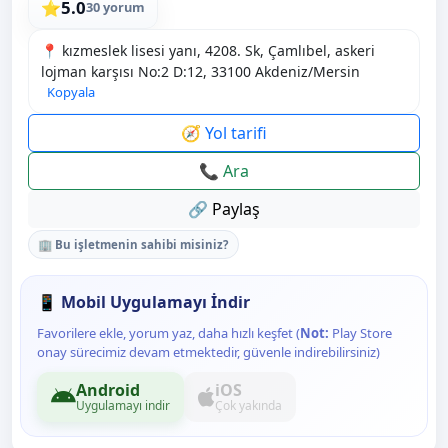
5.0
⭐
30 yorum
📍 kızmeslek lisesi yanı, 4208. Sk, Çamlıbel, askeri
lojman karşısı No:2 D:12, 33100 Akdeniz/Mersin
Kopyala
🧭 Yol tarifi
📞 Ara
🔗 Paylaş
🏢 Bu işletmenin sahibi misiniz?
📱 Mobil Uygulamayı İndir
Favorilere ekle, yorum yaz, daha hızlı keşfet (
Not:
Play Store
onay sürecimiz devam etmektedir, güvenle indirebilirsiniz)
Android
iOS
Uygulamayı indir
Çok yakında