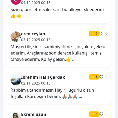
04.12.2025 00:13
Sizin gibi isletmeciler sart bu ulkeye tsk ederim
👍👋 …
eren ceylan
0
⭐ 5
03.12.2025 00:13
Müşteri ilişkiniz, samimiyetimiz için çok teşekkür
ederim. Araçlarınız son derece kullanışlı temiz
tafsiye ederim. Kolay gelsin.👍 …
İbrahim Halil Çardak
0
⭐ 5
02.11.2025 00:13
Rabbim utandırmasın Hayırlı uğurlu olsun
İnşallah Kardeşim benim. 🙏🏽🙏🏽🙏🏽 …
Ekrem uzun
0
⭐ 5