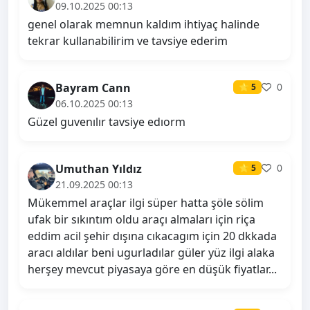
09.10.2025 00:13
genel olarak memnun kaldım ihtiyaç halinde
tekrar kullanabilirim ve tavsiye ederim
Bayram Cann
0
⭐ 5
06.10.2025 00:13
Güzel guvenılır tavsiye edıorm
Umuthan Yıldız
0
⭐ 5
21.09.2025 00:13
Mükemmel araçlar ilgi süper hatta şöle sölim
ufak bir sıkıntım oldu araçı almaları için riça
eddim acil şehir dışına cıkacagım için 20 dkkada
aracı aldılar beni ugurladılar güler yüz ilgi alaka
herşey mevcut piyasaya göre en düşük fiyatlar...