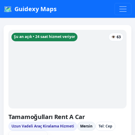
🗺️
Guidexy Maps
Şu an açık • 24 saat hizmet veriyor
👁 63
Tamamoğulları Rent A Car
Uzun Vadeli Araç Kiralama Hizmeti
Mersin
Tel: Cep