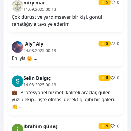
miry mar
0
⭐ 5
11.09.2025 00:13
Çok dürüst ve yardımsever bir kişi, gönül
rahatlığıyla tavsiye ederim
“Aly” Aly
0
⭐ 5
24.08.2025 00:13
En iyisi👑 …
Selin Dalgıç
0
⭐ 5
14.08.2025 00:13
💼 “Profesyonel hizmet, kaliteli araçlar, güler
yüzlü ekip… işte olması gerektiği gibi bir galeri…
👏 …
ibrahim güneş
0
⭐ 5