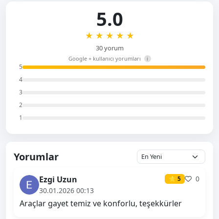
5.0
★
★
★
★
★
30 yorum
Google + kullanıcı yorumları
i
5
4
3
2
1
Yorumlar
Ezgi Uzun
0
⭐ 5
30.01.2026 00:13
Araçlar gayet temiz ve konforlu, teşekkürler