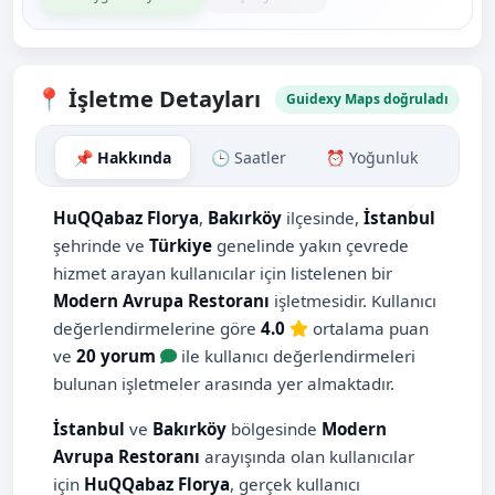
📍 İşletme Detayları
Guidexy Maps doğruladı
📌 Hakkında
🕒 Saatler
⏰ Yoğunluk
🗺️ H
HuQQabaz Florya
,
Bakırköy
ilçesinde,
İstanbul
şehrinde ve
Türkiye
genelinde yakın çevrede
hizmet arayan kullanıcılar için listelenen bir
Modern Avrupa Restoranı
işletmesidir. Kullanıcı
değerlendirmelerine göre
4.0
ortalama puan
ve
20 yorum
ile kullanıcı değerlendirmeleri
bulunan işletmeler arasında yer almaktadır.
İstanbul
ve
Bakırköy
bölgesinde
Modern
Avrupa Restoranı
arayışında olan kullanıcılar
için
HuQQabaz Florya
, gerçek kullanıcı