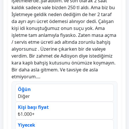
işletmelerde..yarabbim. ve son olarak 2 saat
kaldık sadece vale bizden 250 tl aldı. Ama biz bu
İşletmeye geldik neden dediğim de her 2 taraf
da ayrı ayrı ücret ödemesi alınıyor dedi. Çalışan
kişi idi konuştuğumuz onun suçu yok. Ama
işletme tam anlamıyla fiyasko. Zaten masa açma
/ servis etme ücreti adı altında zorunlu bahşiş
alıyorsunuz . Üzerine çıkarken bir de valeye
verdim. Bir zahmet de Adisyon diye istediğimiz
kara kaplı bahşiş kutusunu önümüze koymayın.
Bir daha asla gitmem. Ve tavsiye de asla
etmiyorum....
Öğün
Diğer
Kişi başı fiyat
₺1.000+
Yiyecek