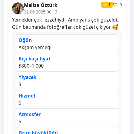
Melisa Öztürk
0
⭐ 5
22.06.2025 00:13
Yemekler çok lezzetliydi. Ambiyans çok güzeldi.
Gün batımında fotoğraflar çok güzel çıkıyor 🥰
Öğün
Akşam yemeği
Kişi başı fiyat
₺800–1.000
Yiyecek
5
Hizmet
5
Atmosfer
5
Grup büyüklüğü