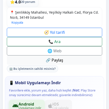
4.0
⭐
20 yorum
📍 Şenlikköy Mahallesi, Yeşilköy Halkalı Cad, Florya Cd.
No:6, 34149 İstanbul
Kopyala
🧭 Yol tarifi
📞 Ara
🌐 Web
🔗 Paylaş
🏢 Bu işletmenin sahibi misiniz?
📱 Mobil Uygulamayı İndir
Favorilere ekle, yorum yaz, daha hızlı keşfet (
Not:
Play Store
onay sürecimiz devam etmektedir, güvenle indirebilirsiniz)
Android
iOS
Uygulamayı indir
Çok yakında