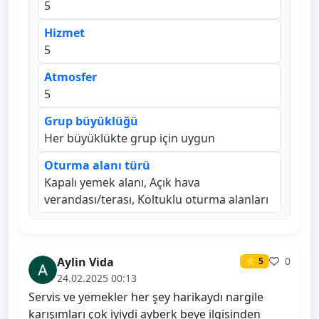
5
Hizmet
5
Atmosfer
5
Grup büyüklüğü
Her büyüklükte grup için uygun
Oturma alanı türü
Kapalı yemek alanı, Açık hava
verandası/terası, Koltuklu oturma alanları
Aylin Vida
0
⭐ 5
24.02.2025 00:13
Servis ve yemekler her şey harikaydı nargile
karışımları çok iyiydi ayberk beye ilgisinden