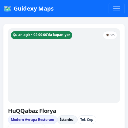
🗺️
Guidexy Maps
Şu an açık • 02:00:00’da kapanıyor
👁 95
HuQQabaz Florya
Modern Avrupa Restoranı
İstanbul
Tel: Cep