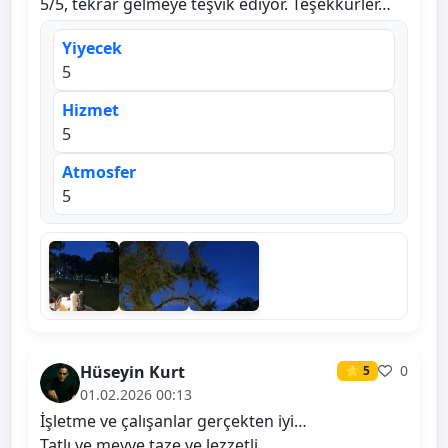
5/5, tekrar gelmeye teşvik ediyor. Teşekkürler…
Yiyecek
5
Hizmet
5
Atmosfer
5
Hüseyin Kurt
0
⭐ 5
01.02.2026 00:13
İşletme ve çalışanlar gerçekten iyi…
Tatlı ve meyve taze ve lezzetli