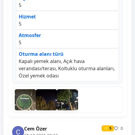
5
Hizmet
5
Atmosfer
5
Oturma alanı türü
Kapalı yemek alanı, Açık hava
verandası/terası, Koltuklu oturma alanları,
Özel yemek odası
Cem Özer
0
⭐ 5