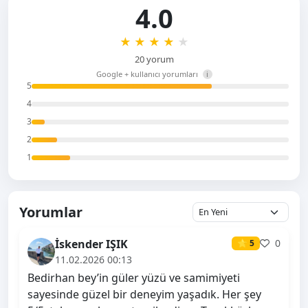
4.0
★
★
★
★
★
20 yorum
Google + kullanıcı yorumları
i
5
4
3
2
1
Yorumlar
İskender IŞIK
0
⭐ 5
11.02.2026 00:13
Bedirhan bey’in güler yüzü ve samimiyeti
sayesinde güzel bir deneyim yaşadık. Her şey