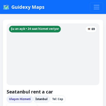
🗺️
Guidexy Maps
Şu an açık • 24 saat hizmet veriyor
👁 69
Seatanbul rent a car
Ulaşım Hizmeti
İstanbul
Tel: Cep