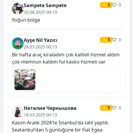
Sampete Sampete
0
⭐ 3
20.08.2025 00:13
Yoğun bölge
Ayşe Nil Yazıcı
0
⭐ 5
28.03.2025 00:13
Bir hafta araç kiraladım çok kaliteli hizmet aldım
çok memnun kaldım ful kasko hizmeti var
Наталия Чернышова
0
⭐ 5
18.03.2025 00:13
Kasım-Aralık 2024'te İstanbul'da tatil yaptık.
Seatanbul'dan 5 günlüğüne bir Fiat Egea