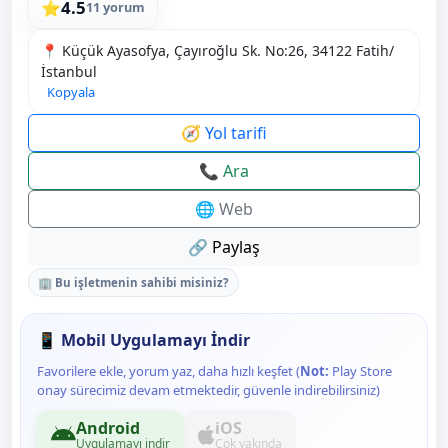
4.5
⭐
11 yorum
📍 Küçük Ayasofya, Çayıroğlu Sk. No:26, 34122 Fatih/
İstanbul
Kopyala
🧭 Yol tarifi
📞 Ara
🌐 Web
🔗 Paylaş
🏢 Bu işletmenin sahibi misiniz?
📱 Mobil Uygulamayı İndir
Favorilere ekle, yorum yaz, daha hızlı keşfet (
Not:
Play Store
onay sürecimiz devam etmektedir, güvenle indirebilirsiniz)
Android
iOS
Uygulamayı indir
Çok yakında