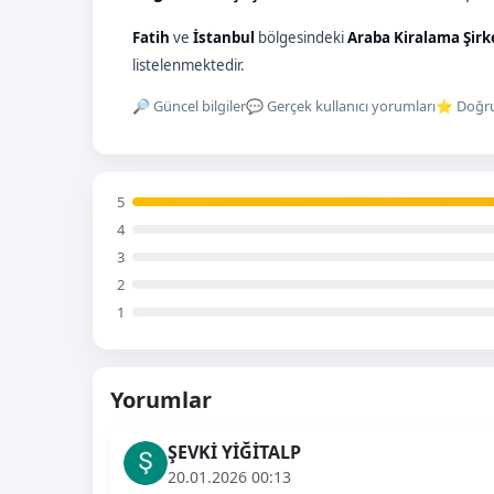
Fatih
ve
İstanbul
bölgesindeki
Araba Kiralama Şirk
listelenmektedir.
🔎 Güncel bilgiler
💬 Gerçek kullanıcı yorumları
⭐ Doğru
5
4
3
2
1
Yorumlar
ŞEVKİ YİĞİTALP
20.01.2026 00:13