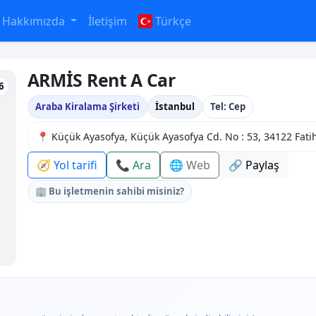
Hakkımızda
İletişim
Türkçe
ARMİS Rent A Car
6
Araba Kiralama Şirketi
İstanbul
Tel: Cep
📍 Küçük Ayasofya, Küçük Ayasofya Cd. No : 53, 34122 Fati
🧭 Yol tarifi
📞 Ara
🌐 Web
🔗 Paylaş
🏢 Bu işletmenin sahibi misiniz?