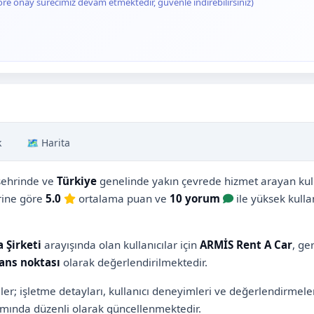
ore onay sürecimiz devam etmektedir, güvenle indirebilirsiniz)
k
🗺️ Harita
ehrinde ve
Türkiye
genelinde yakın çevrede hizmet arayan kullan
erine göre
5.0
ortalama puan ve
10 yorum
ile yüksek kulla
 Şirketi
arayışında olan kullanıcılar için
ARMİS Rent A Car
, ge
rans noktası
olarak değerlendirilmektedir.
ler; işletme detayları, kullanıcı deneyimleri ve değerlendirmel
ında düzenli olarak güncellenmektedir.