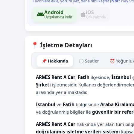
Favorilere ekle, yorum yaz, daha hızlı keşfet (
Not:
Play St
Android
iOS
Uygulamayı indir
Çok yakında
📍 İşletme Detayları
📌 Hakkında
🕒 Saatler
⏰ Yoğunlu
ARMİS Rent A Car
,
Fatih
ilçesinde,
İstanbul
ş
Şirketi
işletmesidir. Kullanıcı değerlendirmel
arasında yer almaktadır.
İstanbul
ve
Fatih
bölgesinde
Araba Kiralama
ve doğrulanmış bilgiler ile
güvenilir bir refe
ARMİS Rent A Car
hakkında yer alan tüm bilgi
doğrulanmış işletme verileri sistemi
kapsam