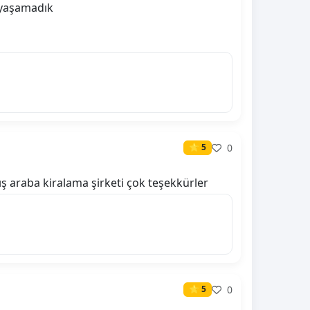
n yaşamadık
0
⭐ 5
ış araba kiralama şirketi çok teşekkürler
0
⭐ 5