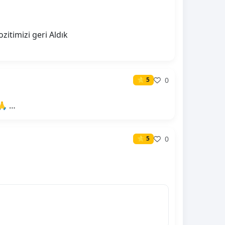
itimizi geri Aldık
0
⭐ 5
🙏 …
0
⭐ 5