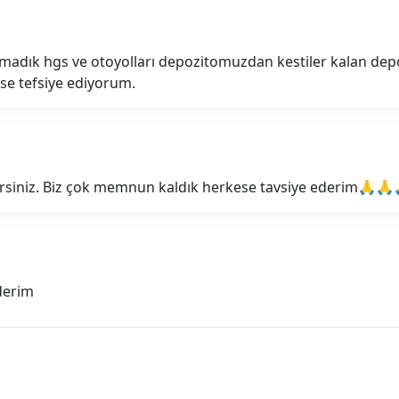
dık hgs ve otoyolları depozitomuzdan kestiler kalan depoz
se tefsiye ediyorum.
lirsiniz. Biz çok memnun kaldık herkese tavsiye ederim🙏🙏
ederim