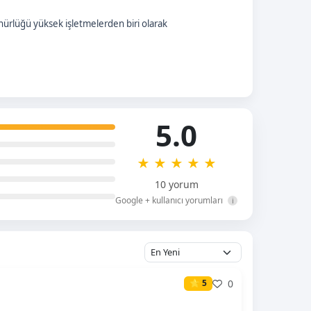
nürlüğü yüksek işletmelerden biri olarak
5.0
★
★
★
★
★
10 yorum
Google + kullanıcı yorumları
i
0
⭐ 5