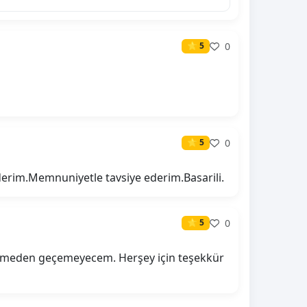
0
⭐ 5
0
⭐ 5
 ederim.Memnuniyetle tavsiye ederim.Basarili.
0
⭐ 5
lirtmeden geçemeyecem. Herşey için teşekkür