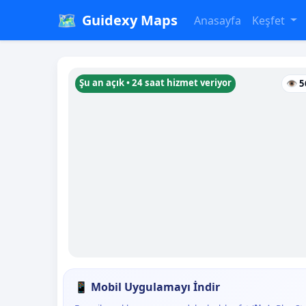
🗺️
Guidexy Maps
Anasayfa
Keşfet
Şu an açık • 24 saat hizmet veriyor
👁 5
📱 Mobil Uygulamayı İndir