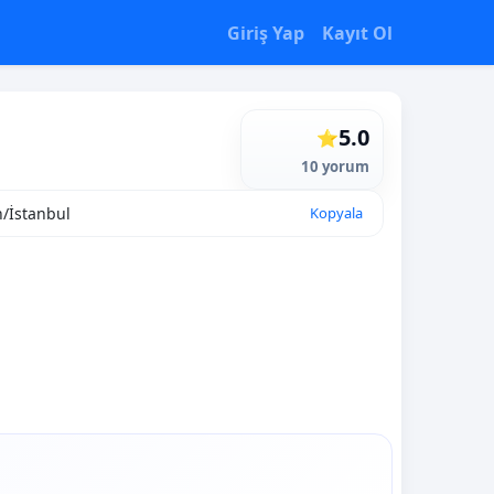
Giriş Yap
Kayıt Ol
5.0
⭐
10 yorum
h/İstanbul
Kopyala