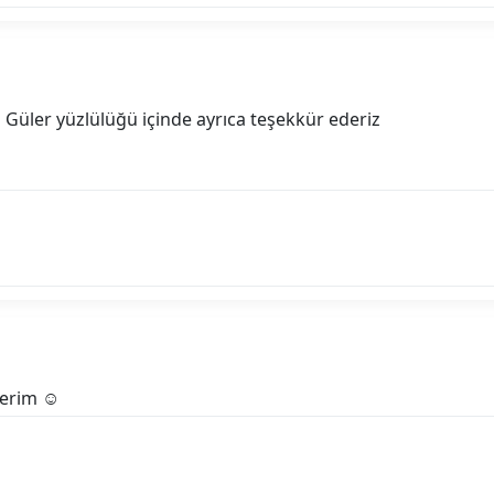
n Güler yüzlülüğü içinde ayrıca teşekkür ederiz
derim ☺️