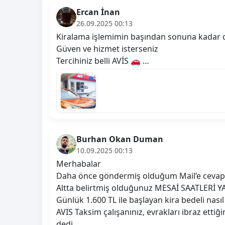
Ercan İnan
26.09.2025 00:13
Kiralama işlemimin başından sonuna kadar de
Güven ve hizmet isterseniz
Tercihiniz belli AVİS 🚗 …
Burhan Okan Duman
10.09.2025 00:13
Merhabalar
Daha önce göndermiş olduğum Mail’e cevap 
Altta belirtmiş olduğunuz MESAİ SAATLERİ YAN
Günlük 1.600 TL ile başlayan kira bedeli nası
AVIS Taksim çalışanınız, evrakları ibraz
dedi.