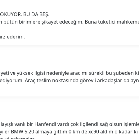
 KOKUYOR. BU DA BEŞ.
en bütün birimlere şikayet edeceğim. Buna tüketici mahkemes
arz ederim.
eti ve yüksek ilgisi nedeniyle aracımı sürekli bu şubeden ki
 ediyorum. Araç teslim noktasında görevli arkadaşlar da ayn
yışlı vanlı bir Hanfendi vardı çok ilgilendi sağ olsun işlemler
iyiler BMW 5.20 almaya gittim 0 km de xc90 aldım o kadar ki 
 iyi çalışmalar.