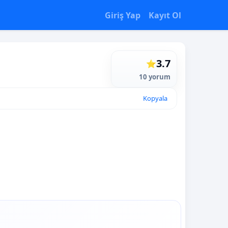
Giriş Yap
Kayıt Ol
3.7
⭐
10 yorum
Kopyala