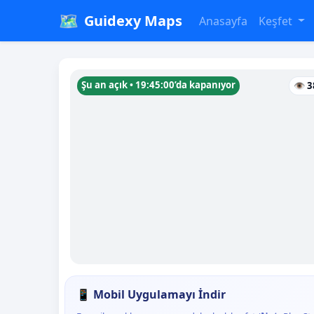
🗺️
Guidexy Maps
Anasayfa
Keşfet
Şu an açık • 19:45:00’da kapanıyor
👁 3
📱 Mobil Uygulamayı İndir