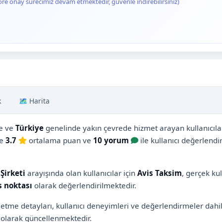
ore onay sürecimiz devam etmektedir, güvenle indirebilirsiniz)
k
🗺️ Harita
e ve
Türkiye
genelinde yakın çevrede hizmet arayan kullanıcılar 
re
3.7
ortalama puan ve
10 yorum
ile kullanıcı değerlend
Şirketi
arayışında olan kullanıcılar için
Avis Taksim
, gerçek ku
s noktası
olarak değerlendirilmektedir.
şletme detayları, kullanıcı deneyimleri ve değerlendirmeler dah
olarak güncellenmektedir.