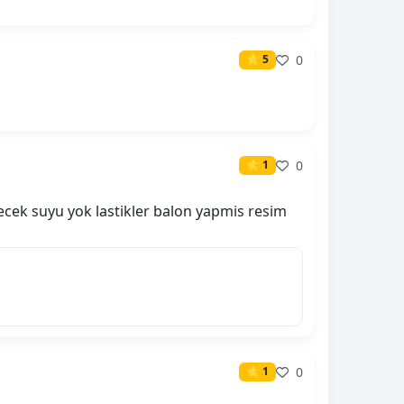
0
⭐ 5
0
⭐ 1
ilecek suyu yok lastikler balon yapmis resim
0
⭐ 1