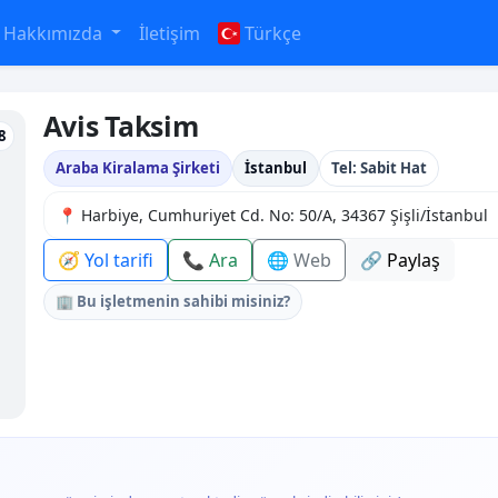
Hakkımızda
İletişim
Türkçe
Avis Taksim
8
Araba Kiralama Şirketi
İstanbul
Tel: Sabit Hat
📍 Harbiye, Cumhuriyet Cd. No: 50/A, 34367 Şişli/İstanbul
🧭 Yol tarifi
📞 Ara
🌐 Web
🔗 Paylaş
🏢 Bu işletmenin sahibi misiniz?