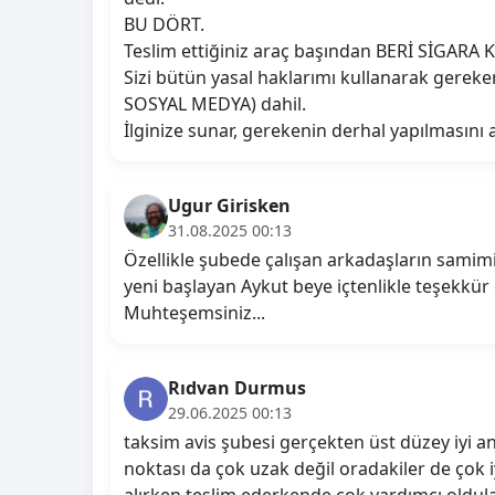
BU DÖRT.
Teslim ettiğiniz araç başından BERİ SİGARA
Sizi bütün yasal haklarımı kullanarak gerek
SOSYAL MEDYA) dahil.
İlginize sunar, gerekenin derhal yapılmasını 
Ugur Girisken
31.08.2025 00:13
Özellikle şubede çalışan arkadaşların samimiy
yeni başlayan Aykut beye içtenlikle teşekkür
Muhteşemsiniz...
Rıdvan Durmus
29.06.2025 00:13
taksim avis şubesi gerçekten üst düzey iyi anla
noktası da çok uzak değil oradakiler de çok 
alırken teslim ederkende çok yardımcı oldular