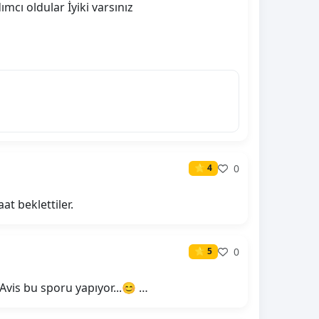
mcı oldular İyiki varsınız
0
⭐ 4
t beklettiler.
0
⭐ 5
ü Avis bu sporu yapıyor...😊 …