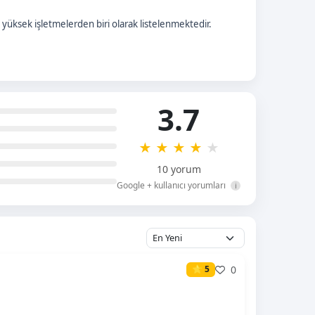
yüksek işletmelerden biri olarak listelenmektedir.
3.7
★
★
★
★
★
10 yorum
Google + kullanıcı yorumları
i
0
⭐ 5