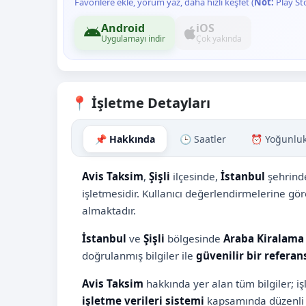
Favorilere ekle, yorum yaz, daha hızlı keşfet (
Not:
Play St
Android
iOS
Uygulamayı indir
Çok yakında
📍 İşletme Detayları
📌 Hakkında
🕒 Saatler
⏰ Yoğunlu
Avis Taksim
,
Şişli
ilçesinde,
İstanbul
şehrind
işletmesidir. Kullanıcı değerlendirmelerine gö
almaktadır.
İstanbul
ve
Şişli
bölgesinde
Araba Kiralama 
doğrulanmış bilgiler ile
güvenilir bir referan
Avis Taksim
hakkında yer alan tüm bilgiler; i
işletme verileri sistemi
kapsamında düzenli 