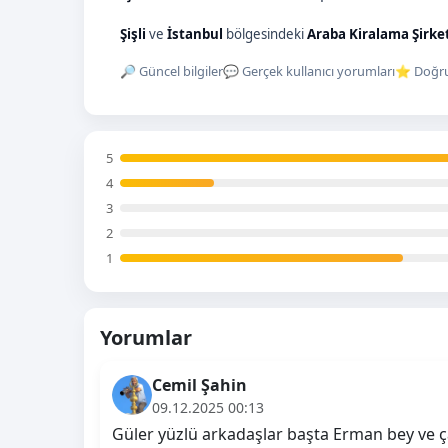
Şişli
ve
İstanbul
bölgesindeki
Araba Kiralama Şirke
🔎 Güncel bilgiler
💬 Gerçek kullanıcı yorumları
⭐ Doğru
5
4
3
2
1
Yorumlar
Cemil Şahin
09.12.2025 00:13
Güler yüzlü arkadaşlar başta Erman bey ve 