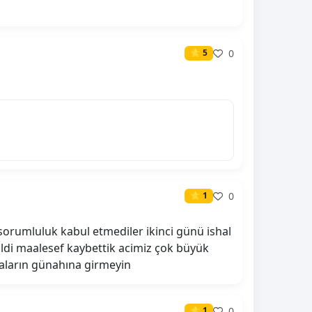
0
⭐ 5
0
⭐ 1
orumluluk kabul etmediler ikinci günü ishal
ldi maalesef kaybettik acimiz çok büyük
yvaların günahına girmeyin
0
⭐ 1