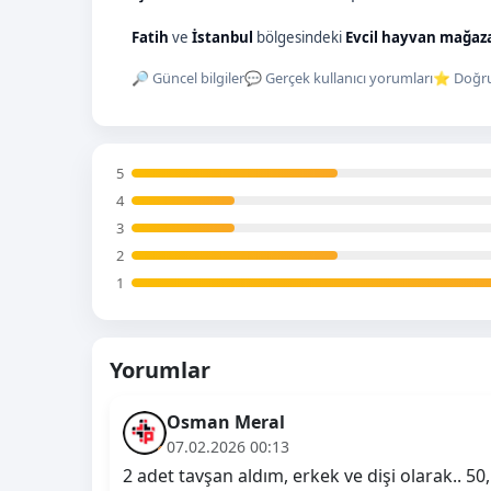
Fatih
ve
İstanbul
bölgesindeki
Evcil hayvan mağaz
🔎 Güncel bilgiler
💬 Gerçek kullanıcı yorumları
⭐ Doğru
5
4
3
2
1
Yorumlar
Osman Meral
07.02.2026 00:13
2 adet tavşan aldım, erkek ve dişi olarak.. 5