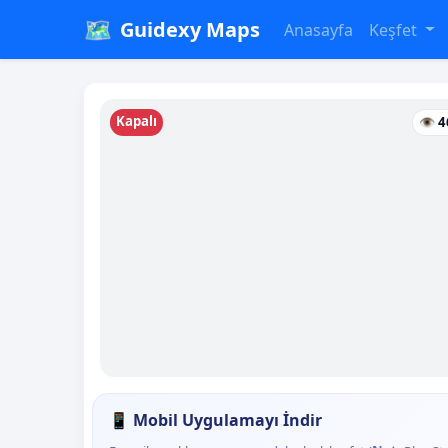
🗺️
Guidexy Maps
Anasayfa
Keşfet
Kapalı
👁 4
📱 Mobil Uygulamayı İndir