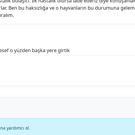
hastalık bulaşıcı. Ilk hastalık olursa iade ederiz diye konuş
yorlar. Ben bu haksızlığa ve o hayvanların bu durumuna gel
uralım.
esef o yüzden başka yere girtik
na yardımcı ol.