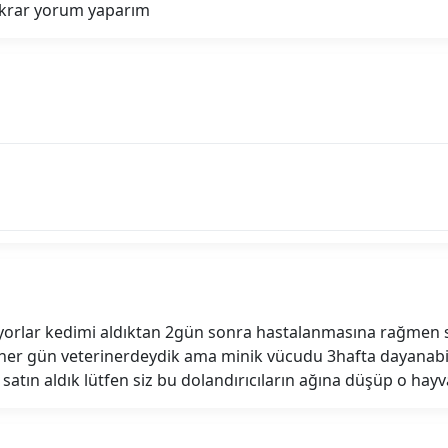
ekrar yorum yaparım
ıyorlar kedimi aldıktan 2gün sonra hastalanmasına rağmen s
 her gün veterinerdeydik ama minik vücudu 3hafta dayanabi
p satın aldık lütfen siz bu dolandırıcıların ağına düşüp o ha