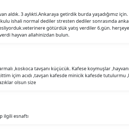
n aldık. 3 aylıkti.Ankaraya getirdik burda yaşadığımız içi
okulu ishali normal dediler stresten dediler sonrasında anka
liyorduk.veterinere götürdük yatış verdiler 6.gün. herşey
 verdi hayvan allahinizdan bulun.
armalı ,koskoca tavşanı küçücük. Kafese koymuşlar ,hayva
 gittim içim acıdı ,tavşan kafesde minicik kafesde tutulurmu
zıklar olsun size
ilgili esnaftı