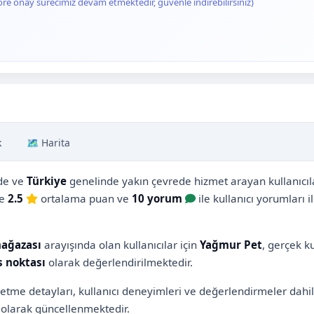
ore onay sürecimiz devam etmektedir, güvenle indirebilirsiniz)
k
🗺️ Harita
de ve
Türkiye
genelinde yakın çevrede hizmet arayan kullanıcılar
re
2.5
ortalama puan ve
10 yorum
ile kullanıcı yorumları i
mağazası
arayışında olan kullanıcılar için
Yağmur Pet
, gerçek k
s noktası
olarak değerlendirilmektedir.
şletme detayları, kullanıcı deneyimleri ve değerlendirmeler dah
olarak güncellenmektedir.