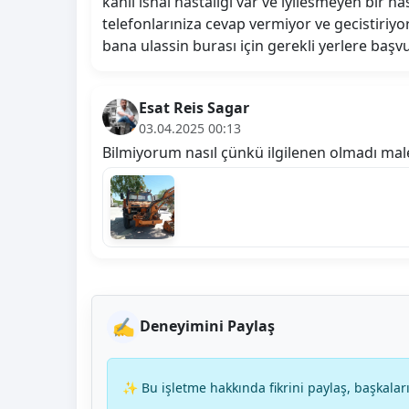
kanli ishal hastalığı var ve iyilesmeyen bir 
telefonlarıniza cevap vermiyor ve gecistiri
bana ulassin burası için gerekli yerlere başv
Esat Reis Sagar
03.04.2025 00:13
Bilmiyorum nasıl çünkü ilgilenen olmadı mal
✍️
Deneyimini Paylaş
✨ Bu işletme hakkında fikrini paylaş, başkaları