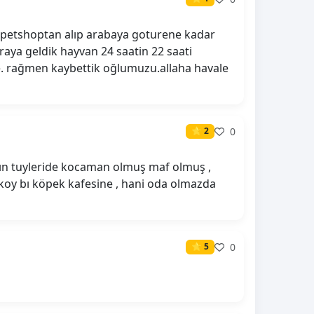
n. petshoptan alıp arabaya goturene kadar
raya geldik hayvan 24 saatin 22 saati
e. rağmen kaybettik oğlumuzu.allaha havale
0
⭐ 2
nın tuyleride kocaman olmuş maf olmuş ,
 ,koy bı köpek kafesine , hani oda olmazda
0
⭐ 5