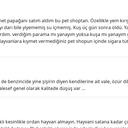
net papağanı satım aldım bu pet shoptan. Özellikle yem kı
ı darı bile yiyememiş su içmemiş. Kuş üç gün sonra öldü. Y
lırdım. verdiğim parama mı yanayım yoksa kuşa mı yanayım 
. Hayvanlara kıymet vermediğiniz pet shopun içinde sigara tü
de benzincide yine şişirin diyen kendilerine ait vale, özür dil
esef genel olarak kalitede düşüş var ...
lıklı kesinlikle ordan hayvan almayın. Hayvani satana kadar ç