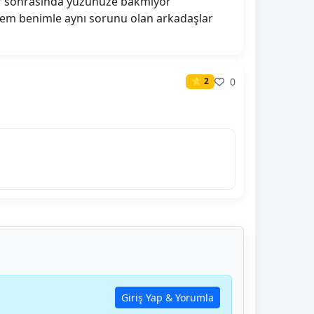
anlar sonrasında yüzünüze bakmıyor
emem benimle aynı sorunu olan arkadaşlar
0
⭐ 2
Giriş Yap & Yorumla