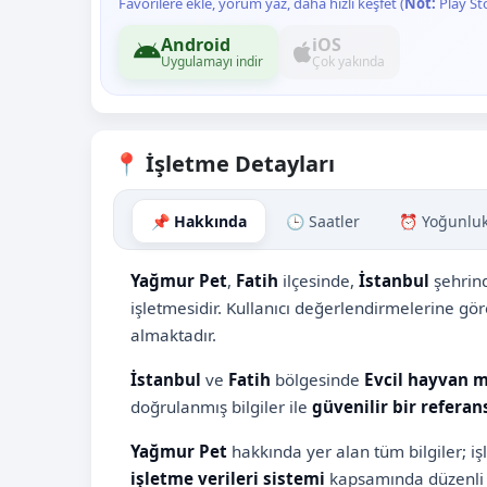
Favorilere ekle, yorum yaz, daha hızlı keşfet (
Not:
Play St
Android
iOS
Uygulamayı indir
Çok yakında
📍 İşletme Detayları
📌 Hakkında
🕒 Saatler
⏰ Yoğunlu
Yağmur Pet
,
Fatih
ilçesinde,
İstanbul
şehrin
işletmesidir. Kullanıcı değerlendirmelerine gö
almaktadır.
İstanbul
ve
Fatih
bölgesinde
Evcil hayvan 
doğrulanmış bilgiler ile
güvenilir bir referan
Yağmur Pet
hakkında yer alan tüm bilgiler; i
işletme verileri sistemi
kapsamında düzenli 