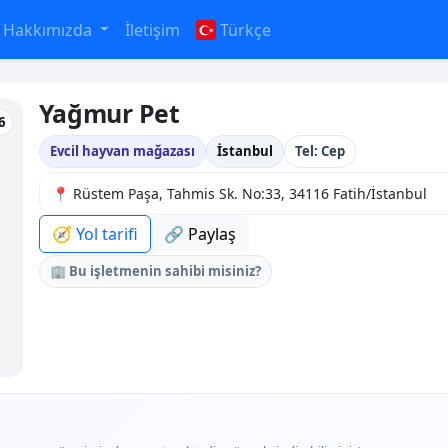
Hakkımızda
İletişim
Türkçe
Yağmur Pet
6
Evcil hayvan mağazası
İstanbul
Tel: Cep
📍 Rüstem Paşa, Tahmis Sk. No:33, 34116 Fatih/İstanbul
🧭 Yol tarifi
🔗 Paylaş
🏢 Bu işletmenin sahibi misiniz?