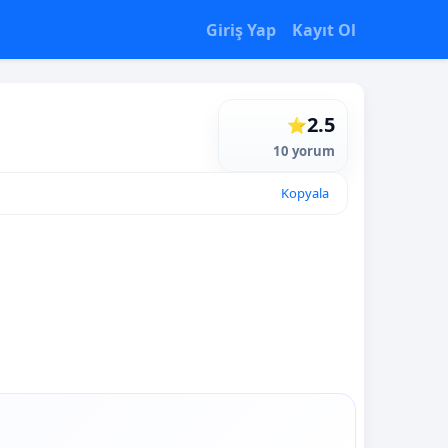
Giriş Yap
Kayıt Ol
2.5
⭐
10 yorum
Kopyala