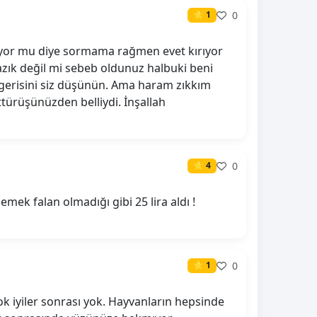
0
⭐ 1
rıyor mu diye sormama rağmen evet kırıyor
azık değil mi sebeb oldunuz halbuki beni
gerisini siz düşünün. Ama haram zıkkım
ttürüşünüzden belliydi. İnşallah
0
⭐ 4
emek falan olmadığı gibi 25 lira aldı !
0
⭐ 1
ok iyiler sonrası yok. Hayvanların hepsinde