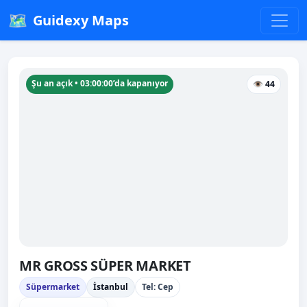
🗺️
Guidexy Maps
Şu an açık • 03:00:00’da kapanıyor
👁 44
MR GROSS SÜPER MARKET
Süpermarket
İstanbul
Tel: Cep