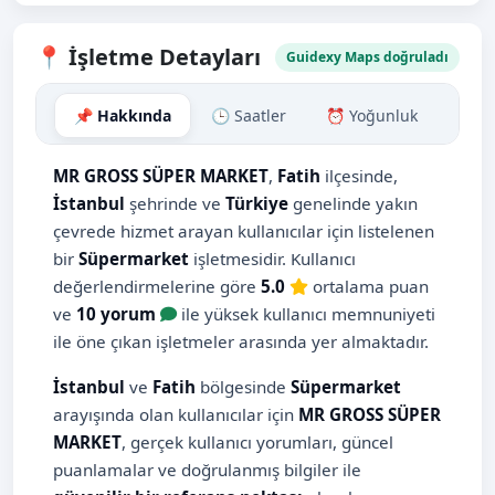
📍 İşletme Detayları
Guidexy Maps doğruladı
📌 Hakkında
🕒 Saatler
⏰ Yoğunluk
🗺️ H
MR GROSS SÜPER MARKET
,
Fatih
ilçesinde,
İstanbul
şehrinde ve
Türkiye
genelinde yakın
çevrede hizmet arayan kullanıcılar için listelenen
bir
Süpermarket
işletmesidir. Kullanıcı
değerlendirmelerine göre
5.0
ortalama puan
ve
10 yorum
ile yüksek kullanıcı memnuniyeti
ile öne çıkan işletmeler arasında yer almaktadır.
İstanbul
ve
Fatih
bölgesinde
Süpermarket
arayışında olan kullanıcılar için
MR GROSS SÜPER
MARKET
, gerçek kullanıcı yorumları, güncel
puanlamalar ve doğrulanmış bilgiler ile