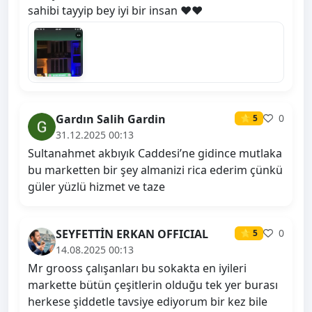
sahibi tayyip bey iyi bir insan ❤️❤️
Gardın Salih Gardin
0
⭐ 5
31.12.2025 00:13
Sultanahmet akbıyık Caddesi’ne gidince mutlaka
bu marketten bir şey almanizi rica ederim çünkü
güler yüzlü hizmet ve taze
SEYFETTİN ERKAN OFFICIAL
0
⭐ 5
14.08.2025 00:13
Mr grooss çalışanları bu sokakta en iyileri
markette bütün çeşitlerin olduğu tek yer burası
herkese şiddetle tavsiye ediyorum bir kez bile