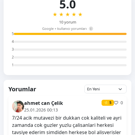
5.0
★
★
★
★
★
10 yorum
Google + kullanıcı yorumları
i
5
4
3
2
1
Yorumlar
ahmet can Çelik
0
⭐ 5
25.01.2026 00:13
7/24 acik mutavezi bir dukkan cok kaliteli ve ayri
zamanda cok guzler yuzlu çalisanlari herkesi
tavsiye ederim simdiden herkese bol alisverisler