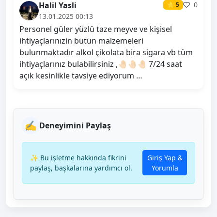
Halil Yasli
0
⭐ 5
13.01.2025 00:13
Personel güler yüzlü taze meyve ve kişisel
ihtiyaçlarınızin bütün malzemeleri
bulunmaktadır alkol çikolata bira sigara vb tüm
ihtiyaçlarınız bulabilirsiniz ,🤚🏻🤚🏻🤚🏻 7/24 saat
açık kesinlikle tavsiye ediyorum …
✍️
Deneyimini Paylaş
✨ Bu işletme hakkında fikrini
Giriş Yap &
paylaş, başkalarına yardımcı ol.
Yorumla