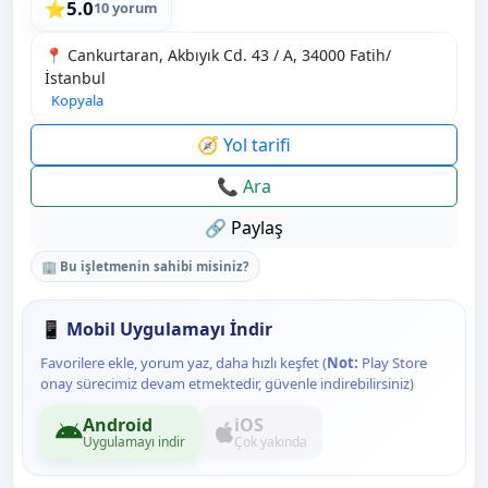
5.0
⭐
10 yorum
📍 Cankurtaran, Akbıyık Cd. 43 / A, 34000 Fatih/
İstanbul
Kopyala
🧭 Yol tarifi
📞 Ara
🔗 Paylaş
🏢 Bu işletmenin sahibi misiniz?
📱 Mobil Uygulamayı İndir
Favorilere ekle, yorum yaz, daha hızlı keşfet (
Not:
Play Store
onay sürecimiz devam etmektedir, güvenle indirebilirsiniz)
Android
iOS
Uygulamayı indir
Çok yakında