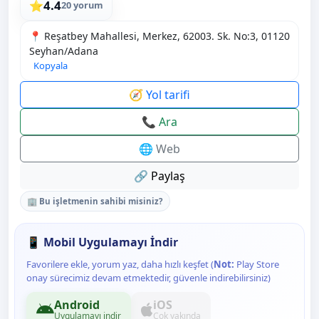
4.4
⭐
20 yorum
📍 Reşatbey Mahallesi, Merkez, 62003. Sk. No:3, 01120
Seyhan/Adana
Kopyala
🧭 Yol tarifi
📞 Ara
🌐 Web
🔗 Paylaş
🏢 Bu işletmenin sahibi misiniz?
📱 Mobil Uygulamayı İndir
Favorilere ekle, yorum yaz, daha hızlı keşfet (
Not:
Play Store
onay sürecimiz devam etmektedir, güvenle indirebilirsiniz)
Android
iOS
Uygulamayı indir
Çok yakında