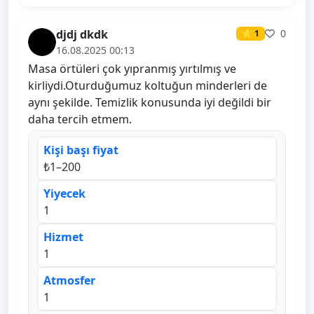
djdj dkdk
0
⭐ 1
16.08.2025 00:13
Masa örtüleri çok yıpranmış yırtılmış ve
kirliydi.Oturduğumuz koltuğun minderleri de
aynı şekilde. Temizlik konusunda iyi değildi bir
daha tercih etmem.
Kişi başı fiyat
₺1–200
Yiyecek
1
Hizmet
1
Atmosfer
1