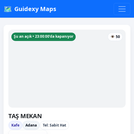
🗺️
Guidexy Maps
Şu an açık • 23:00:00’da kapanıyor
👁 50
TAŞ MEKAN
Kafe
Adana
Tel: Sabit Hat