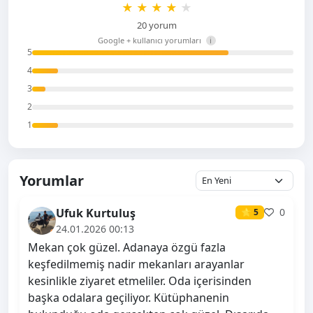
★
★
★
★
★
20 yorum
Google + kullanıcı yorumları
i
5
4
3
2
1
Yorumlar
Ufuk Kurtuluş
0
⭐ 5
24.01.2026 00:13
Mekan çok güzel. Adanaya özgü fazla
keşfedilmemiş nadir mekanları arayanlar
kesinlikle ziyaret etmeliler. Oda içerisinden
başka odalara geçiliyor. Kütüphanenin