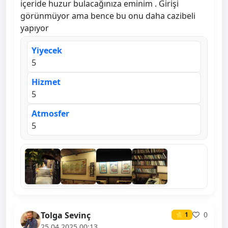
içeride huzur bulacağınıza eminim . Girişi
görünmüyor ama bence bu onu daha cazibeli
yapıyor
Yiyecek
5
Hizmet
5
Atmosfer
5
Tolga Sevinç
0
⭐ 1
25.04.2025 00:13