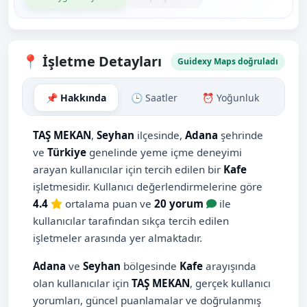
📍 İşletme Detayları
Guidexy Maps doğruladı
📌 Hakkında
🕒 Saatler
⏰ Yoğunluk
🗺️ H
TAŞ MEKAN
,
Seyhan
ilçesinde,
Adana
şehrinde
ve
Türkiye
genelinde yeme içme deneyimi
arayan kullanıcılar için tercih edilen bir
Kafe
işletmesidir. Kullanıcı değerlendirmelerine göre
4.4
ortalama puan ve
20 yorum
ile
kullanıcılar tarafından sıkça tercih edilen
işletmeler arasında yer almaktadır.
Adana
ve
Seyhan
bölgesinde
Kafe
arayışında
olan kullanıcılar için
TAŞ MEKAN
, gerçek kullanıcı
yorumları, güncel puanlamalar ve doğrulanmış