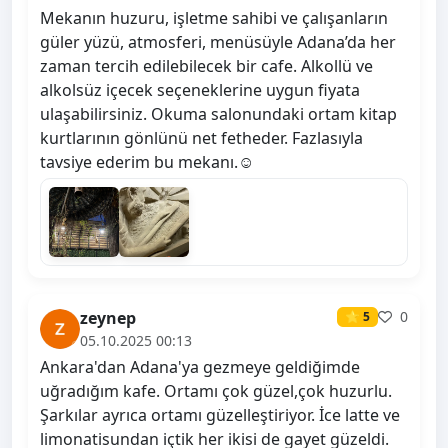
Mekanın huzuru, işletme sahibi ve çalışanların
güler yüzü, atmosferi, menüsüyle Adana’da her
zaman tercih edilebilecek bir cafe. Alkollü ve
alkolsüz içecek seçeneklerine uygun fiyata
ulaşabilirsiniz. Okuma salonundaki ortam kitap
kurtlarının gönlünü net fetheder. Fazlasıyla
tavsiye ederim bu mekanı.☺️
zeynep
0
⭐ 5
05.10.2025 00:13
Ankara'dan Adana'ya gezmeye geldiğimde
uğradığım kafe. Ortamı çok güzel,çok huzurlu.
Şarkılar ayrıca ortamı güzelleştiriyor. İce latte ve
limonatisundan içtik her ikisi de gayet güzeldi.