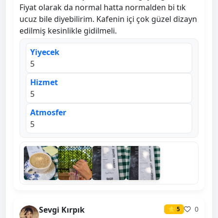
Fiyat olarak da normal hatta normalden bi tık
ucuz bile diyebilirim. Kafenin içi çok güzel dizayn
edilmiş kesinlikle gidilmeli.
Yiyecek
5
Hizmet
5
Atmosfer
5
Sevgi Kırpık
0
⭐ 5