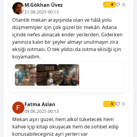
M.Gökhan Üvez
0
⭐ 4
21.06.2025 00:13
Otantik mekan arayışında olan ve hâlâ yolu
düşmemişler için çok güzel bir mekân. Adana
içinde nefes alınacak ender yerlerden. Giderken
yanınıza kalın bir şeyler almayı unutmayın zira
eksiği ısıtması. O tek yıldızı da ısıtma ekisiği için
koyamadım.
Fatma Aslan
0
⭐ 5
09.06.2025 00:13
Mekan aşırı guzel, hem alkol tüketecek hem
kahve içip kitap okuyacak hem de sohbet edip
konusabileceginiz ayri yerleri var