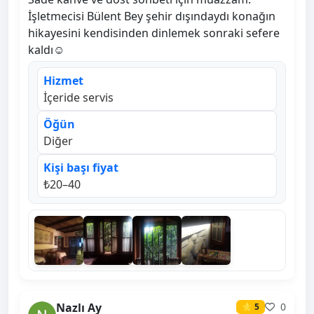
İşletmecisi Bülent Bey şehir dışındaydı konağın
hikayesini kendisinden dinlemek sonraki sefere
kaldı☺️
Hizmet
İçeride servis
Öğün
Diğer
Kişi başı fiyat
₺20–40
Nazlı Ay
0
⭐ 5