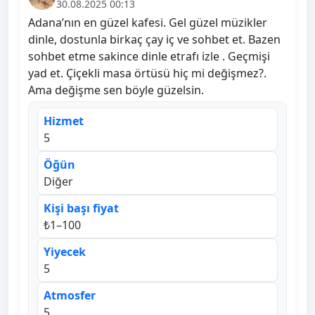
30.08.2025 00:13
Adana’nın en güzel kafesi. Gel güzel müzikler
dinle, dostunla birkaç çay iç ve sohbet et. Bazen
sohbet etme sakince dinle etrafı izle . Geçmişi
yad et. Çiçekli masa örtüsü hiç mi değişmez?.
Ama değişme sen böyle güzelsin.
Hizmet
5
Öğün
Diğer
Kişi başı fiyat
₺1–100
Yiyecek
5
Atmosfer
5