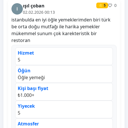
ışıl çoban
0
⭐ 5
02.02.2026 00:13
istanbulda en iyi öğle yemeklerimden biri türk
be orta doğu mutfağı ile harika yemekler
mükemmel sunum çok karekteristik bir
restoran
Hizmet
5
Öğün
Öğle yemeği
Kişi başı fiyat
₺1.000+
Yiyecek
5
Atmosfer