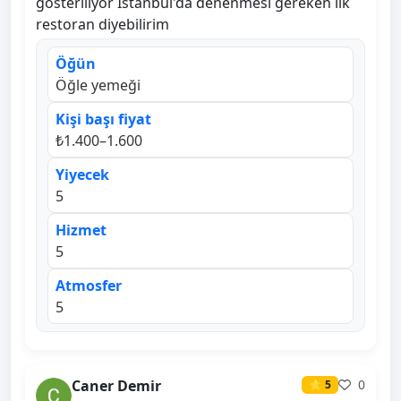
gösteriliyor İstanbul'da denenmesi gereken ilk
restoran diyebilirim
Öğün
Öğle yemeği
Kişi başı fiyat
₺1.400–1.600
Yiyecek
5
Hizmet
5
Atmosfer
5
Caner Demir
0
⭐ 5