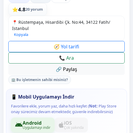
4.8
⭐
20 yorum
📍 Rüstempaşa, Hisardibi Çk. No:44, 34122 Fatih/
İstanbul
Kopyala
🧭 Yol tarifi
📞 Ara
🔗 Paylaş
🏢 Bu işletmenin sahibi misiniz?
📱 Mobil Uygulamayı İndir
Favorilere ekle, yorum yaz, daha hızlı keşfet (
Not:
Play Store
onay sürecimiz devam etmektedir, güvenle indirebilirsiniz)
Android
iOS
Uygulamayı indir
Çok yakında