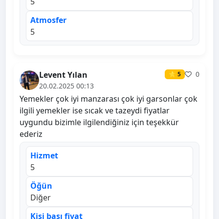
5
Atmosfer
5
Levent Yılan
0
⭐ 5
20.02.2025 00:13
Yemekler çok iyi manzarası çok iyi garsonlar çok
ilgili yemekler ise sıcak ve tazeydi fiyatlar
uygundu bizimle ilgilendiğiniz için teşekkür
ederiz
Hizmet
5
Öğün
Diğer
Kişi başı fiyat