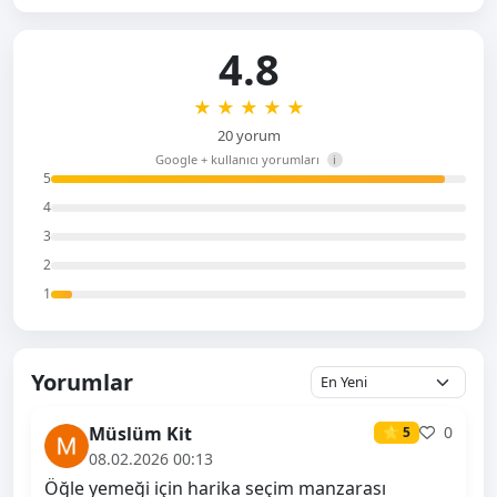
4.8
★
★
★
★
★
20 yorum
Google + kullanıcı yorumları
i
5
4
3
2
1
Yorumlar
Müslüm Kit
0
⭐ 5
08.02.2026 00:13
Öğle yemeği için harika seçim manzarası