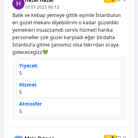
Hazal Hazal
10.07.2025 00:13
Balık ve kebap yemeye gittik eşimle İstanbulun
en güzel mekanı diyebiilirim o kadar güzeldiki
yemekleri muazzamdi servis hizmeti harika
personeller çok güzel karşıladı eğer birdaha
İstanbul'a gitme şansımız olsa tekrrdan oraya
gidececegizz💚
Yiyecek
5
Hizmet
5
Atmosfer
5
0
⭐ 5