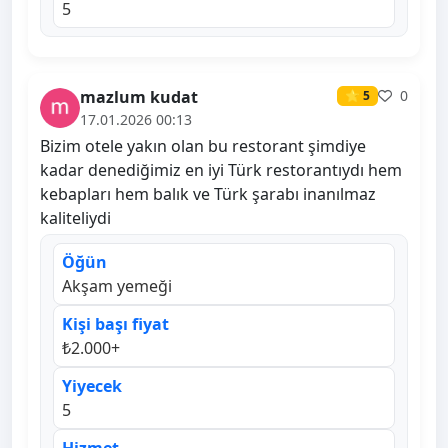
5
mazlum kudat
0
⭐ 5
17.01.2026 00:13
Bizim otele yakın olan bu restorant şimdiye
kadar denediğimiz en iyi Türk restorantıydı hem
kebapları hem balık ve Türk şarabı inanılmaz
kaliteliydi
Öğün
Akşam yemeği
Kişi başı fiyat
₺2.000+
Yiyecek
5