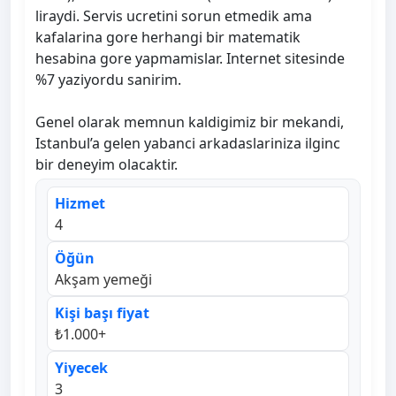
liraydi. Servis ucretini sorun etmedik ama
kafalarina gore herhangi bir matematik
hesabina gore yapmamislar. Internet sitesinde
%7 yaziyordu sanirim.
Genel olarak memnun kaldigimiz bir mekandi,
Istanbul’a gelen yabanci arkadaslariniza ilginc
bir deneyim olacaktir.
Hizmet
4
Öğün
Akşam yemeği
Kişi başı fiyat
₺1.000+
Yiyecek
3