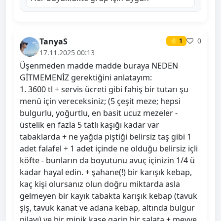
TanyaS
0
⭐ 1
17.11.2025 00:13
Üşenmeden madde madde buraya NEDEN
GİTMEMENİZ gerektiğini anlatayım:
1. 3600 tl + servis ücreti gibi fahiş bir tutarı şu
menü için vereceksiniz; (5 çeşit meze; hepsi
bulgurlu, yoğurtlu, en basit ucuz mezeler -
üstelik en fazla 5 tatlı kaşığı kadar var
tabaklarda + ne yağda piştiği belirsiz taş gibi 1
adet falafel + 1 adet içinde ne olduğu belirsiz içli
köfte - bunların da boyutunu avuç içinizin 1/4 ü
kadar hayal edin. + şahane(!) bir karışık kebap,
kaç kişi olursanız olun doğru miktarda asla
gelmeyen bir kayık tabakta karışık kebap (tavuk
şiş, tavuk kanat ve adana kebap, altında bulgur
pilavı) ve bir minik kase garip bir salata + meyve