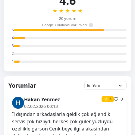
4.6
★
★
★
★
★
20 yorum
Google + kullanıcı yorumları
i
5
4
3
2
1
Yorumlar
Hakan Yenmez
0
⭐ 5
02.02.2026 00:13
İl dışından arkadaşlarla geldik çok eğlendik
servis çok hızlıydı herkes çok güler yüzlüydü
özellikle garson Cenk beye ilgi alakasindan