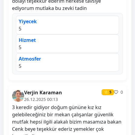
dolayı teşekkür ederim herkese tavsiye
ediyorum mutlaka bu zevki tadin
Yiyecek
5
Hizmet
5
Atmosfer
5
Verjin Karaman
0
⭐ 5
26.12.2025 00:13
3 keredir gidiyor doğum gününe kız kız
gelebileceğiniz bir mekan çalışanlar güvenlik
mutfak hepsi ilgili alakalı bizim masamıza bakan
Cenk beye teşekkür ederiz yemekler çok