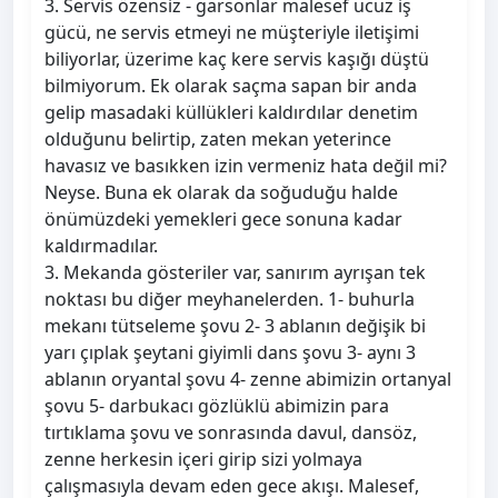
3. Servis özensiz - garsonlar malesef ucuz iş
gücü, ne servis etmeyi ne müşteriyle iletişimi
biliyorlar, üzerime kaç kere servis kaşığı düştü
bilmiyorum. Ek olarak saçma sapan bir anda
gelip masadaki küllükleri kaldırdılar denetim
olduğunu belirtip, zaten mekan yeterince
havasız ve basıkken izin vermeniz hata değil mi?
Neyse. Buna ek olarak da soğuduğu halde
önümüzdeki yemekleri gece sonuna kadar
kaldırmadılar.
3. Mekanda gösteriler var, sanırım ayrışan tek
noktası bu diğer meyhanelerden. 1- buhurla
mekanı tütseleme şovu 2- 3 ablanın değişik bi
yarı çıplak şeytani giyimli dans şovu 3- aynı 3
ablanın oryantal şovu 4- zenne abimizin ortanyal
şovu 5- darbukacı gözlüklü abimizin para
tırtıklama şovu ve sonrasında davul, dansöz,
zenne herkesin içeri girip sizi yolmaya
çalışmasıyla devam eden gece akışı. Malesef,