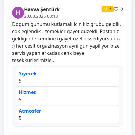
Havva Şentürk
0
⭐ 5
20.03.2025 00:13
Dogum gunumu kutlamak icin kiz grubu geldik,
cok eglendik . Yemekler gayet guzeldi. Pastaniz
geldiginde kendinizi gayet ozel hissediyorsunuz
:) her cesit orgazinasyon ayni gun yapiliyor bize
servis yapan arkadas cenk beye
tesekkurlerimizle..
Yiyecek
5
Hizmet
5
Atmosfer
5