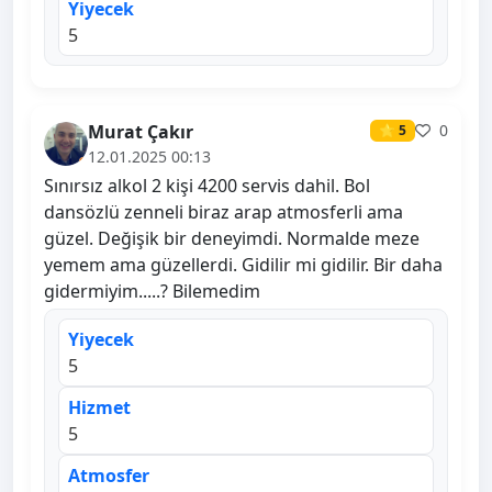
Yiyecek
5
Murat Çakır
0
⭐ 5
12.01.2025 00:13
Sınırsız alkol 2 kişi 4200 servis dahil. Bol
dansözlü zenneli biraz arap atmosferli ama
güzel. Değişik bir deneyimdi. Normalde meze
yemem ama güzellerdi. Gidilir mi gidilir. Bir daha
gidermiyim.....? Bilemedim
Yiyecek
5
Hizmet
5
Atmosfer