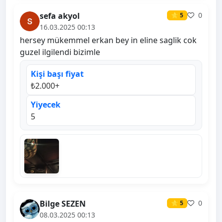
sefa akyol
0
⭐ 5
16.03.2025 00:13
hersey mükemmel erkan bey in eline saglik cok
guzel ilgilendi bizimle
Kişi başı fiyat
₺2.000+
Yiyecek
5
Bilge SEZEN
0
⭐ 5
08.03.2025 00:13