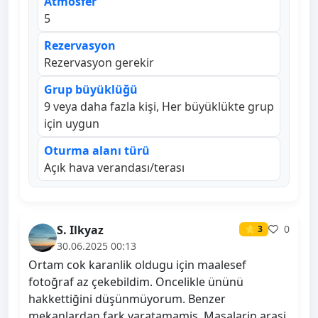
Atmosfer
5
Rezervasyon
Rezervasyon gerekir
Grup büyüklüğü
9 veya daha fazla kişi, Her büyüklükte grup
için uygun
Oturma alanı türü
Açık hava verandası/terası
S. Ilkyaz
0
⭐ 3
30.06.2025 00:13
Ortam cok karanlik oldugu için maalesef
fotoğraf az çekebildim. Oncelikle ününü
hakkettiğini düşünmüyorum. Benzer
mekanlardan fark yaratamamis. Masalarin arasi