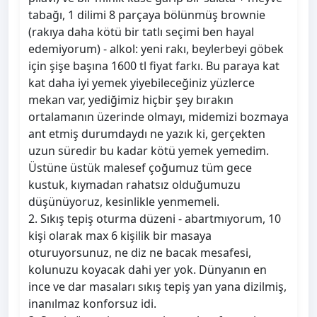
tabağı, 1 dilimi 8 parçaya bölünmüş brownie
(rakıya daha kötü bir tatlı seçimi ben hayal
edemiyorum) - alkol: yeni rakı, beylerbeyi göbek
için şişe başına 1600 tl fiyat farkı. Bu paraya kat
kat daha iyi yemek yiyebileceğiniz yüzlerce
mekan var, yediğimiz hiçbir şey bırakın
ortalamanın üzerinde olmayı, midemizi bozmaya
ant etmiş durumdaydı ne yazık ki, gerçekten
uzun süredir bu kadar kötü yemek yemedim.
Üstüne üstük malesef çoğumuz tüm gece
kustuk, kıymadan rahatsız olduğumuzu
düşünüyoruz, kesinlikle yenmemeli.
2. Sıkış tepiş oturma düzeni - abartmıyorum, 10
kişi olarak max 6 kişilik bir masaya
oturuyorsunuz, ne diz ne bacak mesafesi,
kolunuzu koyacak dahi yer yok. Dünyanın en
ince ve dar masaları sıkış tepiş yan yana dizilmiş,
inanılmaz konforsuz idi.