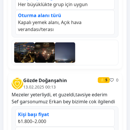
Her büyüklükte grup için uygun
Oturma alanı türü
Kapalı yemek alanı, Açık hava
verandası/terası
Gözde Doğanşahin
0
⭐ 5
13.02.2025 00:13
Mezeler yeterliydi, et guzeldi,tavsiye ederim
Sef garsonumuz Erkan bey bizimle cok ilgilendi
Kişi başı fiyat
₺1.800–2.000