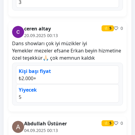
3
ceren altay
0
⭐ 5
20.09.2025 00:13
Dans showları çok iyi müzikler iyi
Yemekler mezeler efsane Erkan beyin hizmetine
özel teşekkür🙏🏻 çok memnun kaldık
Kişi başı fiyat
₺2.000+
Yiyecek
5
Abdullah Üstüner
0
⭐ 5
04.09.2025 00:13