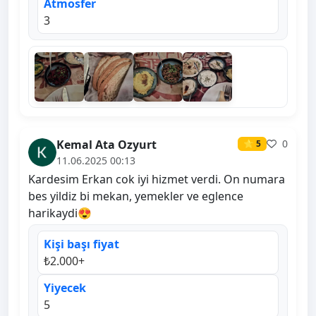
Atmosfer
3
Kemal Ata Ozyurt
0
⭐ 5
11.06.2025 00:13
Kardesim Erkan cok iyi hizmet verdi. On numara
bes yildiz bi mekan, yemekler ve eglence
harikaydi😍
Kişi başı fiyat
₺2.000+
Yiyecek
5