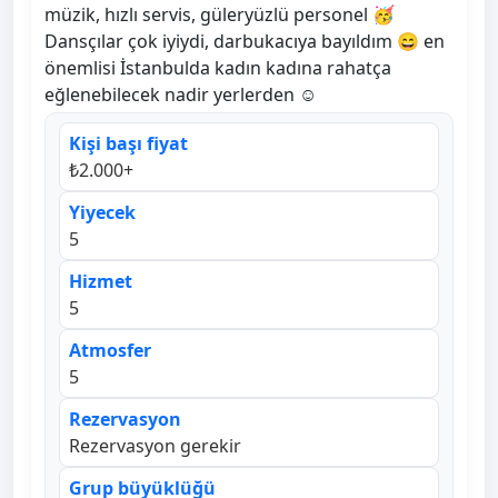
müzik, hızlı servis, güleryüzlü personel 🥳
Dansçılar çok iyiydi, darbukacıya bayıldım 😄 en
önemlisi İstanbulda kadın kadına rahatça
eğlenebilecek nadir yerlerden ☺️
Kişi başı fiyat
₺2.000+
Yiyecek
5
Hizmet
5
Atmosfer
5
Rezervasyon
Rezervasyon gerekir
Grup büyüklüğü