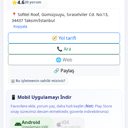
4.6
⭐
20 yorum
📍 Sofitel Roof, Gümüşsuyu, Sıraselviler Cd. No:13,
34437 Taksim/İstanbul
Kopyala
🧭 Yol tarifi
📞 Ara
🌐 Web
🔗 Paylaş
🏢 Bu işletmenin sahibi misiniz?
📱 Mobil Uygulamayı İndir
Favorilere ekle, yorum yaz, daha hızlı keşfet (
Not:
Play Store
onay sürecimiz devam etmektedir, güvenle indirebilirsiniz)
Android
iOS
Uygulamayı indir
Çok yakında