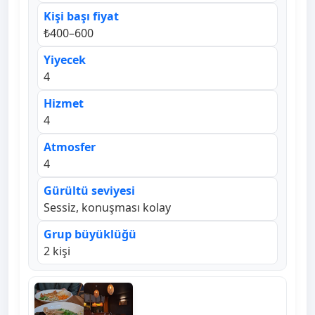
Kişi başı fiyat
₺400–600
Yiyecek
4
Hizmet
4
Atmosfer
4
Gürültü seviyesi
Sessiz, konuşması kolay
Grup büyüklüğü
2 kişi