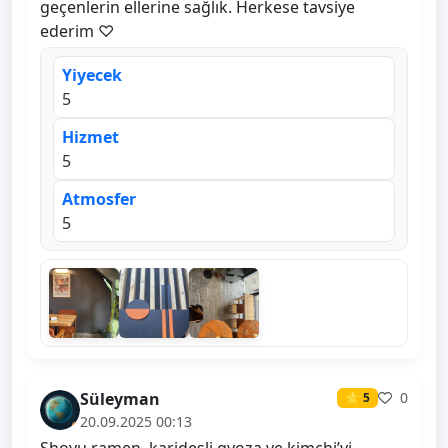
geçenlerin ellerine sağlık. Herkese tavsiye
ederim ♡
Yiyecek
5
Hizmet
5
Atmosfer
5
Süleyman
0
⭐ 5
20.09.2025 00:13