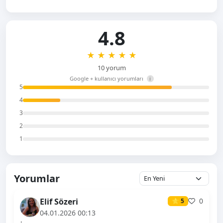
4.8
★
★
★
★
★
10 yorum
Google + kullanıcı yorumları
i
5
4
3
2
1
Yorumlar
Elif Sözeri
0
⭐ 5
04.01.2026 00:13