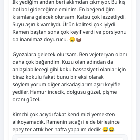
İlk yediğim andan beri aklımdan çıkmıyor. Bu kış
bol bol gideceğime eminim. En beğendiğim
kısımlara gelecek olursam. Katsu çok lezzetliydi.
Suyu aşırı kıvamlıydı. Ürün kalitesi çok iyiydi.
Ramen baştan sona çok keyif verdi ve porsiyonu
da inanılmaz doyurucu. 🤤🦦
Gyozalara gelecek olursam. Ben vejeteryan olanı
daha çok beğendim. Kuzu olan adından da
anlaşılabileceği gibi koku hassasiyeti olanlar için
biraz kokulu fakat bunu bir eksi olarak
söylemiyorum diğer arkadaşlarım aşırı keyifle
yediler. Hamur incecik, dolgusu güzel, pişme
oranı güzel..
Kimchi çok acıydı fakat kendimizi yemekten
alıkoyamadık. Ramenin sıcağı ile de birleşince
epey ter attık her hafta yapalım dedik 😅😂