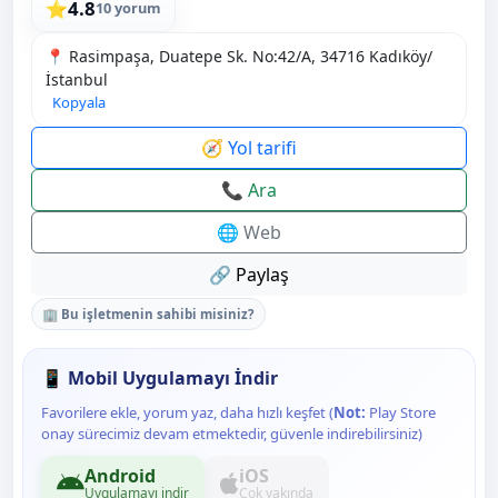
4.8
⭐
10 yorum
📍 Rasimpaşa, Duatepe Sk. No:42/A, 34716 Kadıköy/
İstanbul
Kopyala
🧭 Yol tarifi
📞 Ara
🌐 Web
🔗 Paylaş
🏢 Bu işletmenin sahibi misiniz?
📱 Mobil Uygulamayı İndir
Favorilere ekle, yorum yaz, daha hızlı keşfet (
Not:
Play Store
onay sürecimiz devam etmektedir, güvenle indirebilirsiniz)
Android
iOS
Uygulamayı indir
Çok yakında