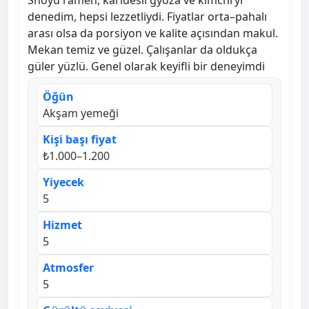
Shoyu ramen, karidesli gyoza ve kimchi’yi
denedim, hepsi lezzetliydi. Fiyatlar orta–pahalı
arası olsa da porsiyon ve kalite açısından makul.
Mekan temiz ve güzel. Çalışanlar da oldukça
güler yüzlü. Genel olarak keyifli bir deneyimdi
Öğün
Akşam yemeği
Kişi başı fiyat
₺1.000–1.200
Yiyecek
5
Hizmet
5
Atmosfer
5