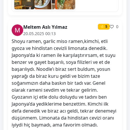
Meltem Aslı Yılmaz
0
⭐ 5
20.05.2025 00:13
Shoyu ramen, garlic miso ramen,kimchi, etli
gyoza ve hindistan cevizli limonata denedik.
Japonya’da ki ramen ile karşılaştırırsam, et suyu
benzer ve gayet başarılı, soya filizleri ve et de
başarılıydı. Noodle’ı biraz sert buldum, yosun
yaprağı da biraz kuru geldi ve bizim taze
soğanımızın daha baskın bir tadı var. Genel
olarak rameni sevdim ve tekrar gelirim.
Gyozanın içi etle dolu doluydu ve tadını ben
Japonya’da yediklerime benzettim. Kimchi ilk
defa denedik ve biraz acı geldi, tekrar denemeyi
düşünmem. Limonata da hindistan cevizi oranı
iyiydi hiç baymadı, ama favorim olmadı.