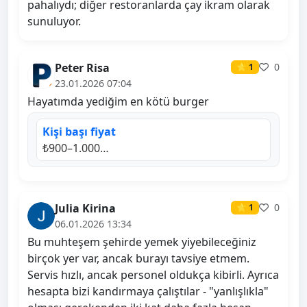
pahalıydı; diğer restoranlarda çay ikram olarak
sunuluyor.
Peter Risa
0
⭐ 1
23.01.2026 07:04
Hayatımda yediğim en kötü burger
Kişi başı fiyat
₺900–1.000…
Julia Kirina
0
⭐ 1
06.01.2026 13:34
Bu muhteşem şehirde yemek yiyebileceğiniz
birçok yer var, ancak burayı tavsiye etmem.
Servis hızlı, ancak personel oldukça kibirli. Ayrıca
hesapta bizi kandırmaya çalıştılar - "yanlışlıkla"