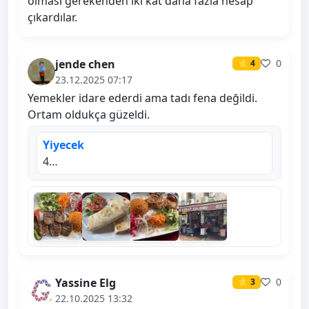
olması gerekenden iki kat daha fazla hesap
çıkardılar.
jende chen
0
⭐ 4
23.12.2025 07:17
Yemekler idare ederdi ama tadı fena değildi.
Ortam oldukça güzeldi.
Yiyecek
4…
Yassine Elg
0
⭐ 3
22.10.2025 13:32