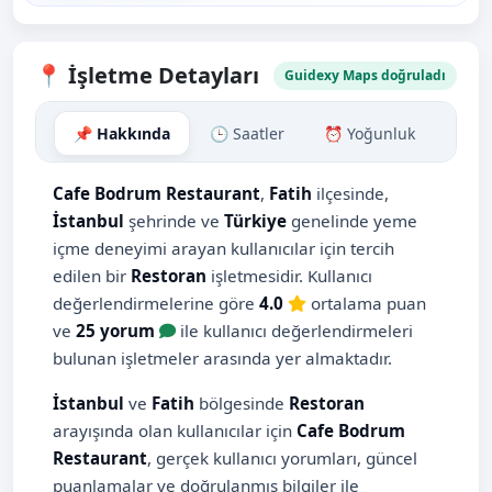
📍 İşletme Detayları
Guidexy Maps doğruladı
📌 Hakkında
🕒 Saatler
⏰ Yoğunluk
🗺️ H
Cafe Bodrum Restaurant
,
Fatih
ilçesinde,
İstanbul
şehrinde ve
Türkiye
genelinde yeme
içme deneyimi arayan kullanıcılar için tercih
edilen bir
Restoran
işletmesidir. Kullanıcı
değerlendirmelerine göre
4.0
ortalama puan
ve
25 yorum
ile kullanıcı değerlendirmeleri
bulunan işletmeler arasında yer almaktadır.
İstanbul
ve
Fatih
bölgesinde
Restoran
arayışında olan kullanıcılar için
Cafe Bodrum
Restaurant
, gerçek kullanıcı yorumları, güncel
puanlamalar ve doğrulanmış bilgiler ile