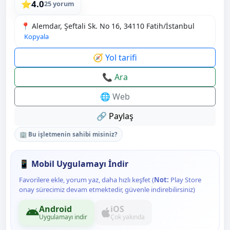
4.0
⭐
25 yorum
📍 Alemdar, Şeftali Sk. No 16, 34110 Fatih/İstanbul
Kopyala
🧭 Yol tarifi
📞 Ara
🌐 Web
🔗 Paylaş
🏢 Bu işletmenin sahibi misiniz?
📱 Mobil Uygulamayı İndir
Favorilere ekle, yorum yaz, daha hızlı keşfet (
Not:
Play Store
onay sürecimiz devam etmektedir, güvenle indirebilirsiniz)
Android
iOS
Uygulamayı indir
Çok yakında