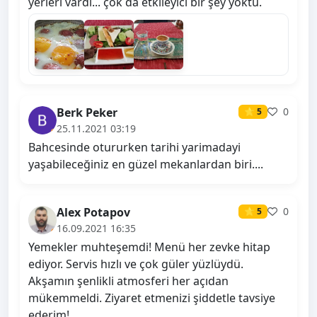
yerleri vardı... çok da etkileyici bir şey yoktu.
Berk Peker
0
⭐ 5
25.11.2021 03:19
Bahcesinde otururken tarihi yarimadayi
yaşabileceğiniz en güzel mekanlardan biri....
Alex Potapov
0
⭐ 5
16.09.2021 16:35
Yemekler muhteşemdi! Menü her zevke hitap
ediyor. Servis hızlı ve çok güler yüzlüydü.
Akşamın şenlikli atmosferi her açıdan
mükemmeldi. Ziyaret etmenizi şiddetle tavsiye
ederim!