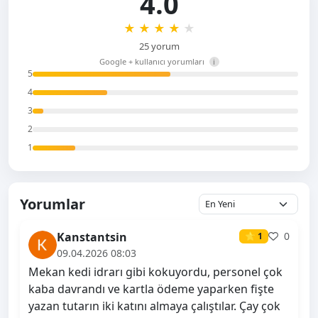
4.0
★
★
★
★
★
25 yorum
Google + kullanıcı yorumları
i
5
4
3
2
1
Yorumlar
Kanstantsin
0
⭐ 1
09.04.2026 08:03
Mekan kedi idrarı gibi kokuyordu, personel çok
kaba davrandı ve kartla ödeme yaparken fişte
yazan tutarın iki katını almaya çalıştılar. Çay çok