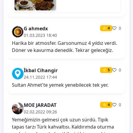
G ahmedx
0
⭐ 4
01.03.2023 18:40
Harika bir atmosfer. Garsonumuz 4 yıldız verdi.
Döner ve kavurma denedik. Tekrar geleceğiz.
İkbal Cihangir
0
⭐ 5
24.11.2022 17:44
Sultan Ahmet'te yemek yenebilecek tek yer.
MOE JARADAT
0
⭐ 4
02.02.2022 09:26
Yemeğimizin gelmesi çok uzun sürdü. Tipik
tapas tarzı Türk kahvaltısı. Kaldırımda oturma