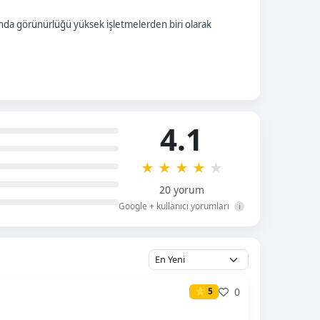
ında görünürlüğü yüksek işletmelerden biri olarak
4.1
★
★
★
★
★
20 yorum
Google + kullanıcı yorumları
i
0
⭐ 5