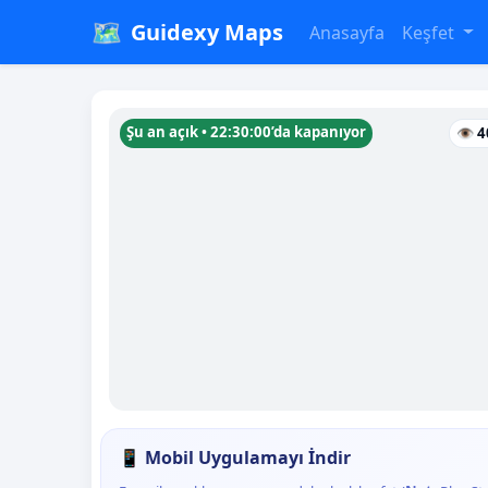
🗺️
Guidexy Maps
Anasayfa
Keşfet
Şu an açık • 22:30:00’da kapanıyor
👁 4
📱 Mobil Uygulamayı İndir