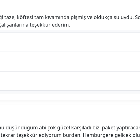
 taze, köftesi tam kıvamında pişmiş ve oldukça suluydu. So
Çalışanlarına teşekkür ederim.
u düşündüğüm abi çok güzel karşıladı bizi paket yaptıracakt
çtı tekrar teşekkür ediyorum burdan. Hamburgere gelicek o