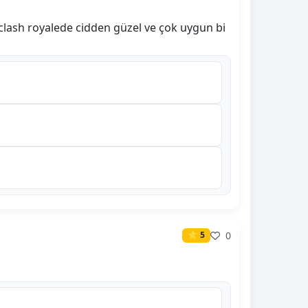
ı clash royalede cidden güzel ve çok uygun bi
0
⭐ 5