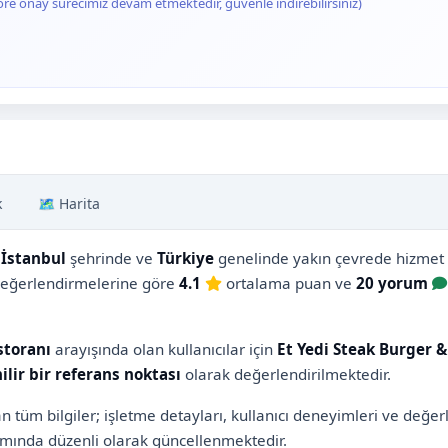
ore onay sürecimiz devam etmektedir, güvenle indirebilirsiniz)
k
🗺️ Harita
,
İstanbul
şehrinde ve
Türkiye
genelinde yakın çevrede hizmet ar
ı değerlendirmelerine göre
4.1
ortalama puan ve
20 yorum
toranı
arayışında olan kullanıcılar için
Et Yedi Steak Burger &
ilir bir referans noktası
olarak değerlendirilmektedir.
n tüm bilgiler; işletme detayları, kullanıcı deneyimleri ve değ
ında düzenli olarak güncellenmektedir.