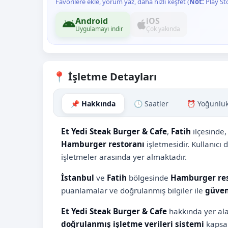
Favorilere ekle, yorum yaz, daha hızlı keşfet (
Not:
Play St
Android
iOS
Uygulamayı indir
Çok yakında
📍 İşletme Detayları
📌 Hakkında
🕒 Saatler
⏰ Yoğunlu
Et Yedi Steak Burger & Cafe
,
Fatih
ilçesinde
Hamburger restoranı
işletmesidir. Kullanıc
işletmeler arasında yer almaktadır.
İstanbul
ve
Fatih
bölgesinde
Hamburger res
puanlamalar ve doğrulanmış bilgiler ile
güven
Et Yedi Steak Burger & Cafe
hakkında yer ala
doğrulanmış işletme verileri sistemi
kapsam