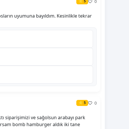
0
⭐ 5
sların uyumuna bayıldım. Kesinlikle tekrar
0
⭐ 5
ı siparişimizi ve sağolsun arabayı park
lursam bomb hamburger aldık iki tane