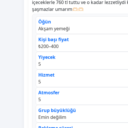
içeceklerle 760 tl tuttu ve o kadar lezzetliyd
şaşmazlar umarım🫶🏻🫶🏻
Öğün
Akşam yemeği
Kişi başı fiyat
₺200–400
Yiyecek
5
Hizmet
5
Atmosfer
5
Grup büyüklüğü
Emin değilim
Bekleme süresi