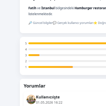
Fatih
ve
İstanbul
bölgesindeki
Hamburger restora
listelenmektedir.
🔎 Güncel bilgiler
💬 Gerçek kullanıcı yorumları
⭐ Doğru
5
4
3
2
1
Yorumlar
Kullanıcıişte
01.05.2026 16:22