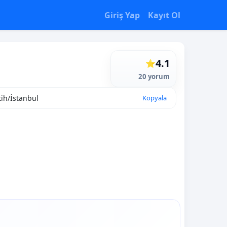
Giriş Yap
Kayıt Ol
4.1
⭐
20 yorum
ih/İstanbul
Kopyala