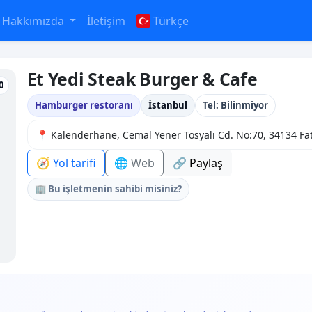
Hakkımızda
İletişim
Türkçe
Et Yedi Steak Burger & Cafe
0
Hamburger restoranı
İstanbul
Tel: Bilinmiyor
📍 Kalenderhane, Cemal Yener Tosyalı Cd. No:70, 34134 Fat
🧭 Yol tarifi
🌐 Web
🔗 Paylaş
🏢 Bu işletmenin sahibi misiniz?