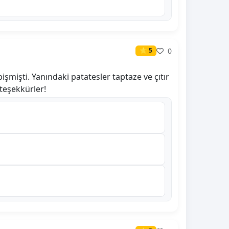
0
⭐ 5
şmişti. Yanındaki patatesler taptaze ve çıtır
 teşekkürler!