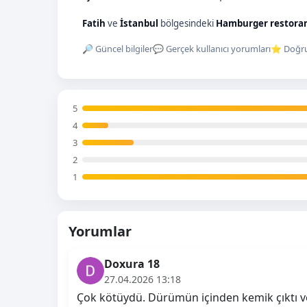
Fatih
ve
İstanbul
bölgesindeki
Hamburger restora
🔎 Güncel bilgiler
💬 Gerçek kullanıcı yorumları
⭐ Doğru
5
4
3
2
1
Yorumlar
Doxura 18
27.04.2026 13:18
Çok kötüydü. Dürümün içinden kemik çıktı v