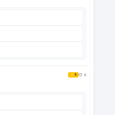
0
⭐ 5