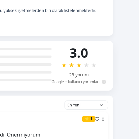
 yüksek işletmelerden biri olarak listelenmektedir.
3.0
★
★
★
★
★
25 yorum
Google + kullanıcı yorumları
i
0
⭐ 1
medi. Önermiyorum