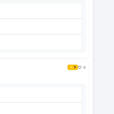
0
⭐ 5