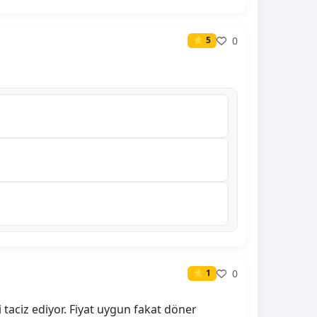
0
⭐ 5
0
⭐ 1
 taciz ediyor. Fiyat uygun fakat döner