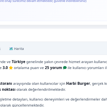
ore onay sürecimiz devam etmektedir, güvenle indirebilirsiniz)
k
🗺️ Harita
nde ve
Türkiye
genelinde yakın çevrede hizmet arayan kullanıcıl
re
3.0
ortalama puan ve
25 yorum
ile kullanıcı yorumları i
toranı
arayışında olan kullanıcılar için
Harbi Burger
, gerçek k
s noktası
olarak değerlendirilmektedir.
işletme detayları, kullanıcı deneyimleri ve değerlendirmeler d
olarak güncellenmektedir.