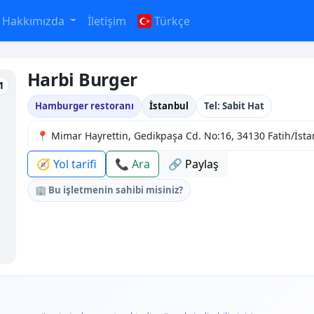
Hakkımızda
İletişim
Türkçe
Harbi Burger
1
Hamburger restoranı
İstanbul
Tel: Sabit Hat
📍 Mimar Hayrettin, Gedikpaşa Cd. No:16, 34130 Fatih/İsta
🧭 Yol tarifi
📞 Ara
🔗 Paylaş
🏢 Bu işletmenin sahibi misiniz?