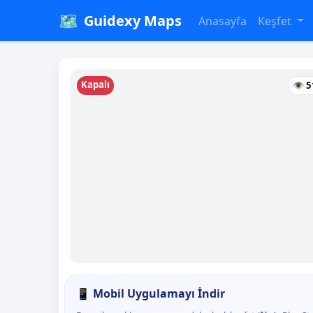
🗺️
Guidexy Maps
Anasayfa
Keşfet
Kapalı
👁 5
📱 Mobil Uygulamayı İndir