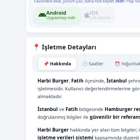
Favorilere ekle, yorum yaz, daha hızlı keşfet (
Not:
Play St
Android
iOS
Uygulamayı indir
Çok yakında
📍 İşletme Detayları
📌 Hakkında
🕒 Saatler
⏰ Yoğunlu
Harbi Burger
,
Fatih
ilçesinde,
İstanbul
şehri
işletmesidir. Kullanıcı değerlendirmelerine gö
almaktadır.
İstanbul
ve
Fatih
bölgesinde
Hamburger res
doğrulanmış bilgiler ile
güvenilir bir referan
Harbi Burger
hakkında yer alan tüm bilgiler; 
işletme verileri sistemi
kapsamında düzenli 