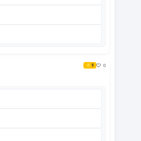
0
⭐ 5