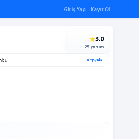
Giriş Yap
Kayıt Ol
3.0
⭐
25 yorum
nbul
Kopyala