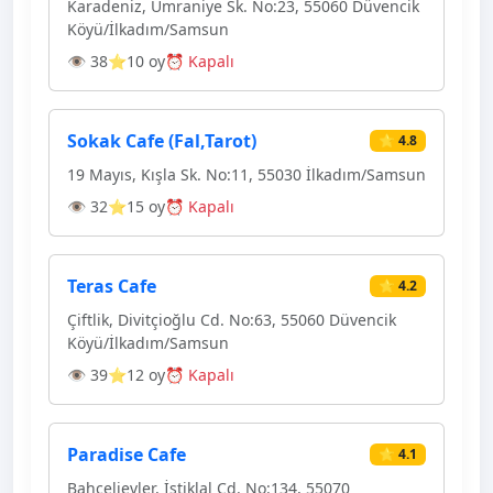
Karadeniz, Ümraniye Sk. No:23, 55060 Düvencik
Köyü/İlkadım/Samsun
👁 38
⭐10 oy
⏰ Kapalı
Sokak Cafe (Fal,Tarot)
⭐ 4.8
19 Mayıs, Kışla Sk. No:11, 55030 İlkadım/Samsun
👁 32
⭐15 oy
⏰ Kapalı
Teras Cafe
⭐ 4.2
Çiftlik, Divitçioğlu Cd. No:63, 55060 Düvencik
Köyü/İlkadım/Samsun
👁 39
⭐12 oy
⏰ Kapalı
Paradise Cafe
⭐ 4.1
Bahçelievler, İstiklal Cd. No:134, 55070