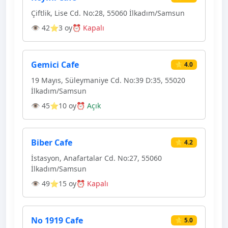
Çiftlik, Lise Cd. No:28, 55060 İlkadım/Samsun
👁 42
⭐3 oy
⏰ Kapalı
Gemici Cafe
⭐ 4.0
19 Mayıs, Süleymaniye Cd. No:39 D:35, 55020
İlkadım/Samsun
👁 45
⭐10 oy
⏰ Açık
Biber Cafe
⭐ 4.2
İstasyon, Anafartalar Cd. No:27, 55060
İlkadım/Samsun
👁 49
⭐15 oy
⏰ Kapalı
No 1919 Cafe
⭐ 5.0