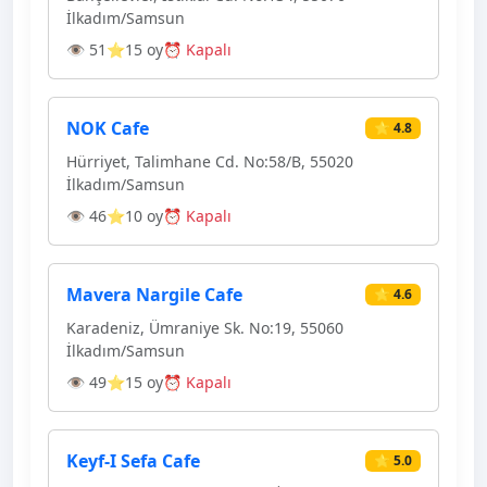
İlkadım/Samsun
👁 51
⭐15 oy
⏰ Kapalı
NOK Cafe
⭐ 4.8
Hürriyet, Talimhane Cd. No:58/B, 55020
İlkadım/Samsun
👁 46
⭐10 oy
⏰ Kapalı
Mavera Nargile Cafe
⭐ 4.6
Karadeniz, Ümraniye Sk. No:19, 55060
İlkadım/Samsun
👁 49
⭐15 oy
⏰ Kapalı
Keyf-I Sefa Cafe
⭐ 5.0