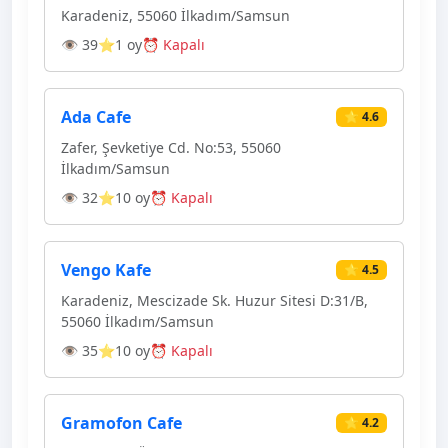
Karadeniz, 55060 İlkadım/Samsun
👁 39
⭐1 oy
⏰ Kapalı
Ada Cafe
⭐ 4.6
Zafer, Şevketiye Cd. No:53, 55060
İlkadım/Samsun
👁 32
⭐10 oy
⏰ Kapalı
Vengo Kafe
⭐ 4.5
Karadeniz, Mescizade Sk. Huzur Sitesi D:31/B,
55060 İlkadım/Samsun
👁 35
⭐10 oy
⏰ Kapalı
Gramofon Cafe
⭐ 4.2