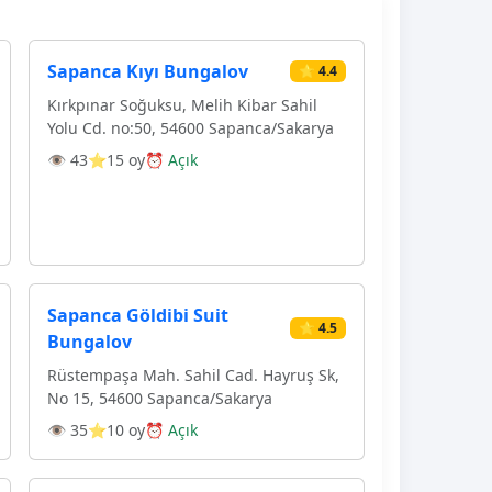
Sapanca Kıyı Bungalov
⭐ 4.4
Kırkpınar Soğuksu, Melih Kibar Sahil
Yolu Cd. no:50, 54600 Sapanca/Sakarya
👁 43
⭐15 oy
⏰ Açık
Sapanca Göldibi Suit
⭐ 4.5
Bungalov
Rüstempaşa Mah. Sahil Cad. Hayruş Sk,
No 15, 54600 Sapanca/Sakarya
👁 35
⭐10 oy
⏰ Açık