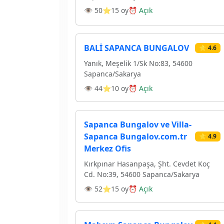
👁 50
⭐15 oy
⏰ Açık
BALİ SAPANCA BUNGALOV
⭐ 4.6
Yanık, Meşelik 1/Sk No:83, 54600
Sapanca/Sakarya
👁 44
⭐10 oy
⏰ Açık
Sapanca Bungalov ve Villa-
Sapanca Bungalov.com.tr
⭐ 4.9
Merkez Ofis
Kırkpınar Hasanpaşa, Şht. Cevdet Koç
Cd. No:39, 54600 Sapanca/Sakarya
👁 52
⭐15 oy
⏰ Açık