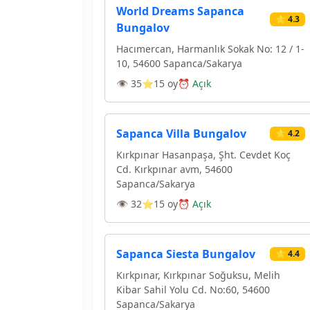
World Dreams Sapanca
⭐ 4.3
Bungalov
Hacımercan, Harmanlık Sokak No: 12 / 1-
10, 54600 Sapanca/Sakarya
👁 35
⭐15 oy
⏰ Açık
Sapanca Villa Bungalov
⭐ 4.2
Kırkpınar Hasanpaşa, Şht. Cevdet Koç
Cd. Kırkpınar avm, 54600
Sapanca/Sakarya
👁 32
⭐15 oy
⏰ Açık
Sapanca Siesta Bungalov
⭐ 4.4
Kırkpınar, Kırkpınar Soğuksu, Melih
Kibar Sahil Yolu Cd. No:60, 54600
Sapanca/Sakarya