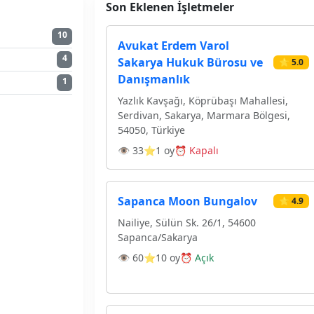
Son Eklenen İşletmeler
10
Avukat Erdem Varol
4
Sakarya Hukuk Bürosu ve
⭐ 5.0
Danışmanlık
1
Yazlık Kavşağı, Köprübaşı Mahallesi,
Serdivan, Sakarya, Marmara Bölgesi,
54050, Türkiye
👁 33
⭐1 oy
⏰ Kapalı
Sapanca Moon Bungalov
⭐ 4.9
Nailiye, Sülün Sk. 26/1, 54600
Sapanca/Sakarya
👁 60
⭐10 oy
⏰ Açık