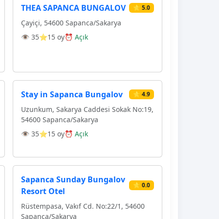
THEA SAPANCA BUNGALOV
⭐ 5.0
Çayiçi, 54600 Sapanca/Sakarya
👁 35
⭐15 oy
⏰ Açık
Stay in Sapanca Bungalov
⭐ 4.9
Uzunkum, Sakarya Caddesi Sokak No:19,
54600 Sapanca/Sakarya
👁 35
⭐15 oy
⏰ Açık
Sapanca Sunday Bungalov
⭐ 0.0
Resort Otel
Rüstempasa, Vakıf Cd. No:22/1, 54600
Sapanca/Sakarya