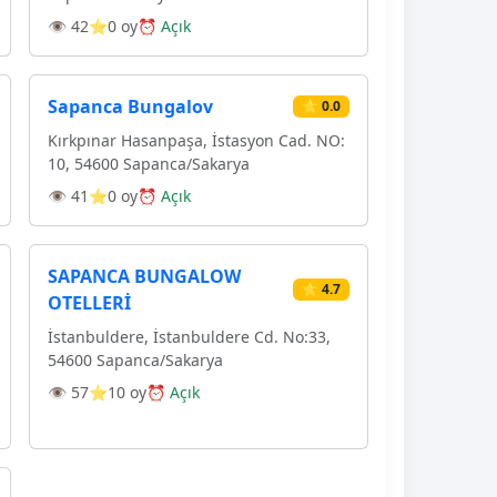
👁 42
⭐0 oy
⏰ Açık
Sapanca Bungalov
⭐ 0.0
Kırkpınar Hasanpaşa, İstasyon Cad. NO:
10, 54600 Sapanca/Sakarya
👁 41
⭐0 oy
⏰ Açık
SAPANCA BUNGALOW
⭐ 4.7
OTELLERİ
İstanbuldere, İstanbuldere Cd. No:33,
54600 Sapanca/Sakarya
👁 57
⭐10 oy
⏰ Açık