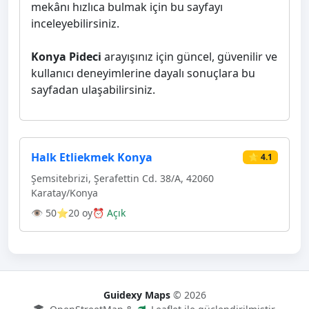
mekânı hızlıca bulmak için bu sayfayı
inceleyebilirsiniz.
Konya Pideci
arayışınız için güncel, güvenilir ve
kullanıcı deneyimlerine dayalı sonuçlara bu
sayfadan ulaşabilirsiniz.
Halk Etliekmek Konya
⭐ 4.1
Şemsitebrizi, Şerafettin Cd. 38/A, 42060
Karatay/Konya
👁 50
⭐20 oy
⏰ Açık
Guidexy Maps
© 2026