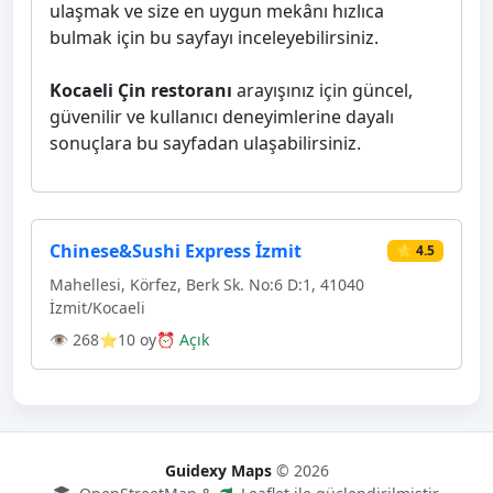
ulaşmak ve size en uygun mekânı hızlıca
bulmak için bu sayfayı inceleyebilirsiniz.
Kocaeli Çin restoranı
arayışınız için güncel,
güvenilir ve kullanıcı deneyimlerine dayalı
sonuçlara bu sayfadan ulaşabilirsiniz.
Chinese&Sushi Express İzmit
⭐ 4.5
Mahellesi, Körfez, Berk Sk. No:6 D:1, 41040
İzmit/Kocaeli
👁 268
⭐10 oy
⏰ Açık
Guidexy Maps
© 2026