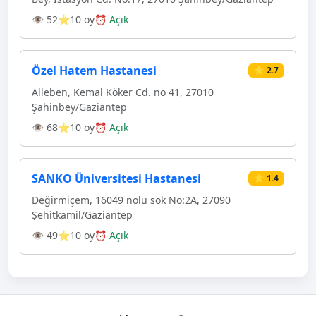
👁 52
⭐10 oy
⏰ Açık
Özel Hatem Hastanesi
⭐ 2.7
Alleben, Kemal Köker Cd. no 41, 27010
Şahinbey/Gaziantep
👁 68
⭐10 oy
⏰ Açık
SANKO Üniversitesi Hastanesi
⭐ 1.4
Değirmiçem, 16049 nolu sok No:2A, 27090
Şehitkamil/Gaziantep
👁 49
⭐10 oy
⏰ Açık