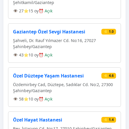
Şehitkamil/Gaziantep
👁 27
⭐15 oy
⏰ Açık
Gaziantep Özel Sevgi Hastanesi
⭐ 1.0
Şahveli, Dr. Rauf Yılmazer Cd. No:16, 27027
Şahinbey/Gaziantep
👁 43
⭐10 oy
⏰ Açık
Özel Düztepe Yaşam Hastanesi
⭐ 4.6
Özdemirbey Cad, Düztepe, Sadıklar Cd. No:2, 27300
Şahinbey/Gaziantep
👁 58
⭐10 oy
⏰ Açık
Özel Hayat Hastanesi
⭐ 1.4
Bey, İstasyon Cd. No:17, 27010 Şahinbey/Gaziantep