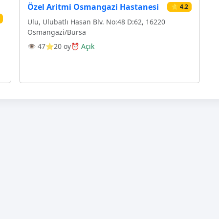
Özel Aritmi Osmangazi Hastanesi
⭐ 4.2
Ulu, Ulubatlı Hasan Blv. No:48 D:62, 16220
Osmangazi̇/Bursa
👁 47
⭐20 oy
⏰ Açık