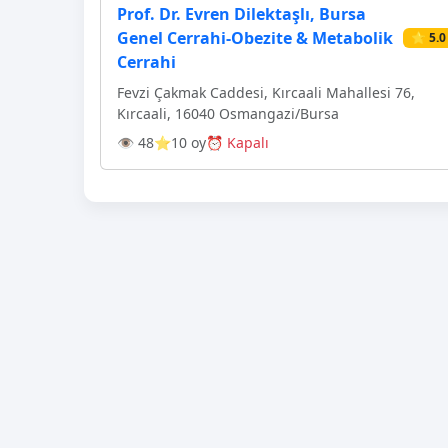
Prof. Dr. Evren Dilektaşlı, Bursa
Genel Cerrahi-Obezite & Metabolik
⭐ 5.0
Cerrahi
Fevzi Çakmak Caddesi, Kırcaali Mahallesi 76,
Kırcaali, 16040 Osmangazi̇/Bursa
👁 48
⭐10 oy
⏰ Kapalı