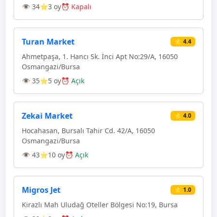
👁 34
⭐3 oy
⏰ Kapalı
Turan Market
⭐ 4.4
Ahmetpaşa, 1. Hancı Sk. İnci Apt No:29/A, 16050
Osmangazi̇/Bursa
👁 35
⭐5 oy
⏰ Açık
Zekai Market
⭐ 4.0
Hocahasan, Bursalı Tahir Cd. 42/A, 16050
Osmangazi̇/Bursa
👁 43
⭐10 oy
⏰ Açık
Migros Jet
⭐ 1.0
Kirazlı Mah Uludağ Oteller Bölgesi No:19, Bursa