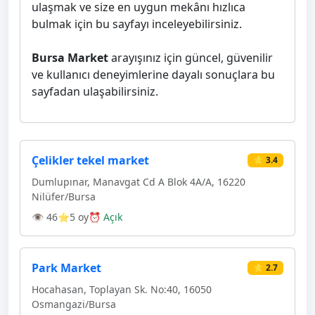
ulaşmak ve size en uygun mekânı hızlıca
bulmak için bu sayfayı inceleyebilirsiniz.
Bursa Market
arayışınız için güncel, güvenilir
ve kullanıcı deneyimlerine dayalı sonuçlara bu
sayfadan ulaşabilirsiniz.
Çelikler tekel market
⭐ 3.4
Dumlupınar, Manavgat Cd A Blok 4A/A, 16220
Ni̇lüfer/Bursa
👁 46
⭐5 oy
⏰ Açık
Park Market
⭐ 2.7
Hocahasan, Toplayan Sk. No:40, 16050
Osmangazi̇/Bursa