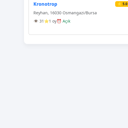
Kronotrop
⭐ 5.0
Reyhan, 16030 Osmangazi̇/Bursa
👁 31
⭐1 oy
⏰ Açık