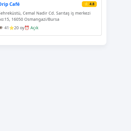
Drip Café
⭐ 4.8
Şehreküstü, Cemal Nadir Cd. Sarıtaş iş merkezi
no:15, 16050 Osmangazi̇/Bursa
👁 41
⭐20 oy
⏰ Açık