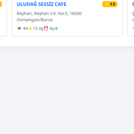
ULUDAĞ SESSİZ CAFE
⭐ 4.9
Reyhan, Reyhan Cd. No:5, 16030
Osmangazi̇/Bursa
👁 44
⭐15 oy
⏰ Açık