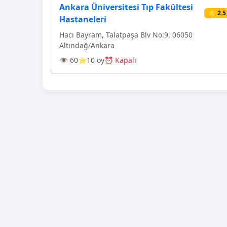
Ankara Üniversitesi Tıp Fakültesi
⭐ 2.5
Hastaneleri
Hacı Bayram, Talatpaşa Blv No:9, 06050
Altındağ/Ankara
👁 60
⭐10 oy
⏰ Kapalı