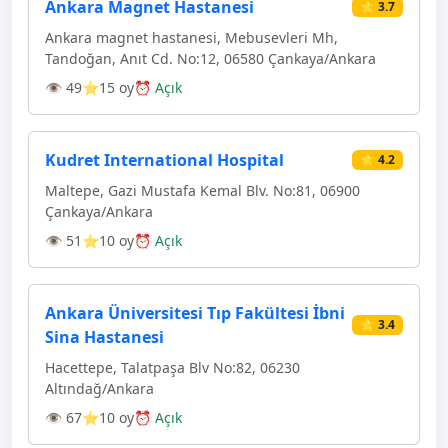
Ankara Magnet Hastanesi
⭐ 3.7
Ankara magnet hastanesi, Mebusevleri Mh,
Tandoğan, Anıt Cd. No:12, 06580 Çankaya/Ankara
👁 49
⭐15 oy
⏰ Açık
Kudret International Hospital
⭐ 4.2
Maltepe, Gazi Mustafa Kemal Blv. No:81, 06900
Çankaya/Ankara
👁 51
⭐10 oy
⏰ Açık
Ankara Üniversitesi Tıp Fakültesi İbni
⭐ 3.4
Sina Hastanesi
Hacettepe, Talatpaşa Blv No:82, 06230
Altındağ/Ankara
👁 67
⭐10 oy
⏰ Açık