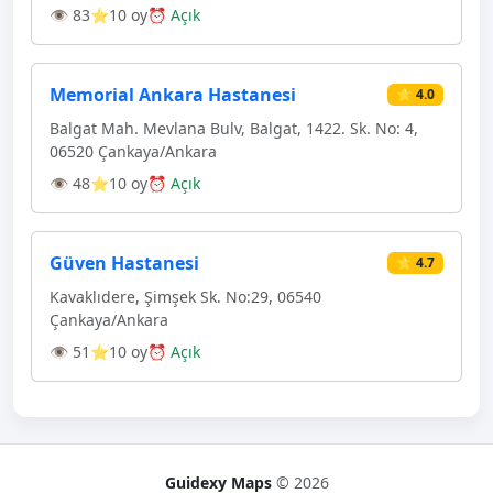
👁 83
⭐10 oy
⏰ Açık
Memorial Ankara Hastanesi
⭐ 4.0
Balgat Mah. Mevlana Bulv, Balgat, 1422. Sk. No: 4,
06520 Çankaya/Ankara
👁 48
⭐10 oy
⏰ Açık
Güven Hastanesi
⭐ 4.7
Kavaklıdere, Şimşek Sk. No:29, 06540
Çankaya/Ankara
👁 51
⭐10 oy
⏰ Açık
Guidexy Maps
© 2026