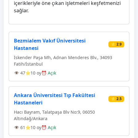
içerikleriyle öne çıkan işletmeleri keşfetmenizi
sağlar.
Bezmialem Vakıf Üniversitesi
⭐ 2.9
Hastanesi
İskender Paşa Mh, Adnan Menderes Blv., 34093
Fatih/İstanbul
👁 47
⭐10 oy
⏰ Açık
Ankara Üniversitesi Tıp Fakültesi
⭐ 2.5
Hastaneleri
Hacı Bayram, Talatpaşa Blv No:9, 06050
Altındağ/Ankara
👁 61
⭐10 oy
⏰ Açık