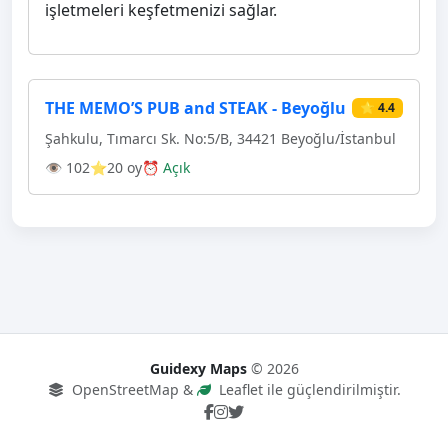
işletmeleri keşfetmenizi sağlar.
THE MEMO’S PUB and STEAK - Beyoğlu
⭐ 4.4
Şahkulu, Tımarcı Sk. No:5/B, 34421 Beyoğlu/İstanbul
👁 102
⭐20 oy
⏰ Açık
Guidexy Maps
© 2026
OpenStreetMap &
Leaflet ile güçlendirilmiştir.