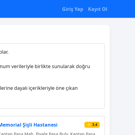
Giriş Yap
Kayıt Ol
lar.
konum verileriyle birlikte sunularak doğru
lerine dayalı içerikleriyle öne çıkan
Memorial Şişli Hastanesi
⭐ 3.4
Kaptan Paşa Mah. Piyale Paşa Bulv, Kaptan Paşa,