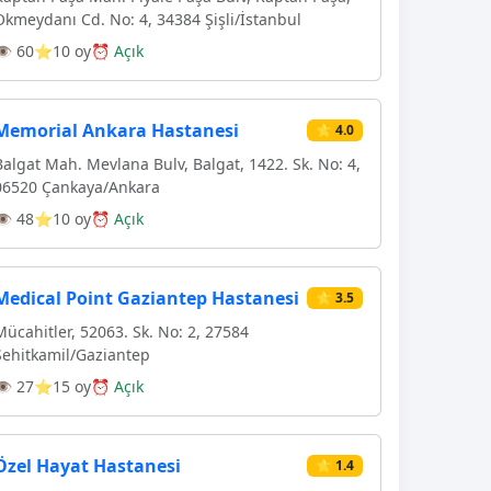
Okmeydanı Cd. No: 4, 34384 Şişli/İstanbul
👁 60
⭐10 oy
⏰ Açık
Memorial Ankara Hastanesi
⭐ 4.0
Balgat Mah. Mevlana Bulv, Balgat, 1422. Sk. No: 4,
06520 Çankaya/Ankara
👁 48
⭐10 oy
⏰ Açık
Medical Point Gaziantep Hastanesi
⭐ 3.5
Mücahitler, 52063. Sk. No: 2, 27584
Şehitkamil/Gaziantep
👁 27
⭐15 oy
⏰ Açık
Özel Hayat Hastanesi
⭐ 1.4