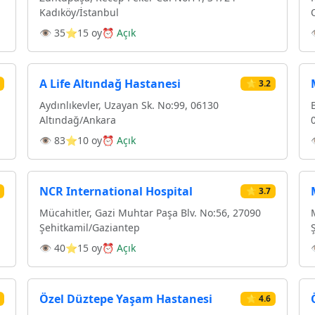
Kadıköy/İstanbul
👁 35
⭐15 oy
⏰ Açık
A Life Altındağ Hastanesi
⭐ 3.2
Aydınlıkevler, Uzayan Sk. No:99, 06130
Altındağ/Ankara
👁 83
⭐10 oy
⏰ Açık
NCR International Hospital
⭐ 3.7
Mücahitler, Gazi Muhtar Paşa Blv. No:56, 27090
Şehitkamil/Gaziantep
👁 40
⭐15 oy
⏰ Açık
Özel Düztepe Yaşam Hastanesi
⭐ 4.6