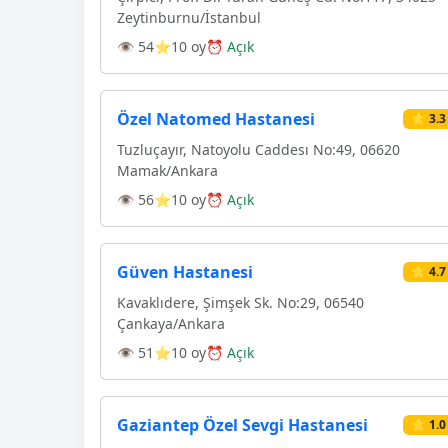
Zeytinburnu/İstanbul
👁 54
⭐10 oy
⏰ Açık
Özel Natomed Hastanesi
⭐ 3.3
Tuzluçayır, Natoyolu Caddesı No:49, 06620
Mamak/Ankara
👁 56
⭐10 oy
⏰ Açık
Güven Hastanesi
⭐ 4.7
Kavaklıdere, Şimşek Sk. No:29, 06540
Çankaya/Ankara
👁 51
⭐10 oy
⏰ Açık
Gaziantep Özel Sevgi Hastanesi
⭐ 1.0