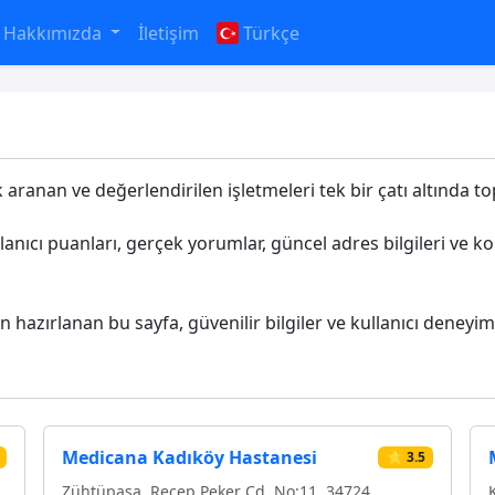
Hakkımızda
İletişim
Türkçe
k aranan ve değerlendirilen işletmeleri tek bir çatı altında top
llanıcı puanları, gerçek yorumlar, güncel adres bilgileri ve 
in hazırlanan bu sayfa, güvenilir bilgiler ve kullanıcı deneyim
Medicana Kadıköy Hastanesi
⭐ 3.5
Zühtüpaşa, Recep Peker Cd. No:11, 34724