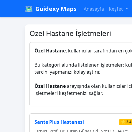
🗺️
Guidexy Maps
Anasayfa
Keşfet
Özel Hastane İşletmeleri
Özel Hastane
, kullanıcılar tarafından en ço
Bu kategori altında listelenen işletmeler; ku
tercihi yapmanızı kolaylaştırır.
Özel Hastane
arayışında olan kullanıcılar iç
işletmeleri keşfetmenizi sağlar.
Sante Plus Hastanesi
⭐ 3.4
Çırpıcı, Prof. Dr. Turan Güneş Cd. No:117, 34025