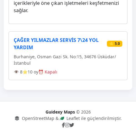
içerikleriyle öne çıkan işletmeleri keşfetmenizi
sağlar.
ÇAĞER YILMAZLAR SERVİS 7\24 YOL
⭐ 5.0
YARDIM
Burhaniye, Osman Gazi Sk. No:15, 34676 Üsküdar/
İstanbul
👁 8
⭐10 oy
⏰ Kapalı
Guidexy Maps
© 2026
OpenStreetMap &
Leaflet ile güçlendirilmiştir.