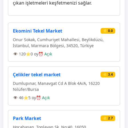
çıkan işletmeleri keşfetmenizi sağlar.
Ekomini Tekel Market
⭐ 0.0
Onur Sokak, Cumhuriyet Mahallesi, Beylikdüzü,
İstanbul, Marmara Bölgesi, 34520, Türkiye
👁 120
⭐0 oy
⏰ Açık
Çelikler tekel market
⭐ 3.4
Dumlupınar, Manavgat Cd A Blok 4A/A, 16220
Ni̇lüfer/Bursa
👁 46
⭐5 oy
⏰ Açık
Park Market
⭐ 2.7
Hocahasan, Toplayan Sk. No:40, 16050