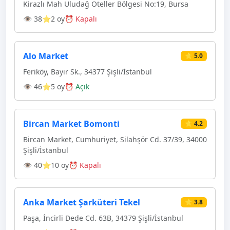
Kirazlı Mah Uludağ Oteller Bölgesi No:19, Bursa
👁 38
⭐2 oy
⏰ Kapalı
Alo Market
⭐ 5.0
Feriköy, Bayır Sk., 34377 Şişli/İstanbul
👁 46
⭐5 oy
⏰ Açık
Bircan Market Bomonti
⭐ 4.2
Bircan Market, Cumhuriyet, Silahşör Cd. 37/39, 34000
Şişli/İstanbul
👁 40
⭐10 oy
⏰ Kapalı
Anka Market Şarküteri Tekel
⭐ 3.8
Paşa, İncirli Dede Cd. 63B, 34379 Şişli/İstanbul