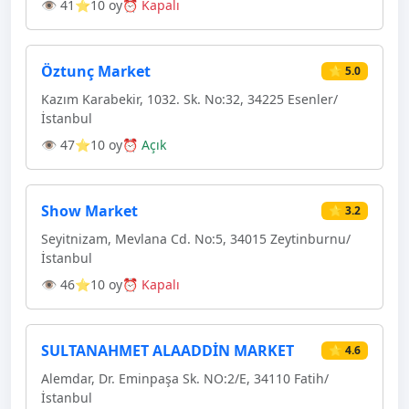
👁 41
⭐10 oy
⏰ Kapalı
Öztunç Market
⭐ 5.0
Kazım Karabekir, 1032. Sk. No:32, 34225 Esenler/
İstanbul
👁 47
⭐10 oy
⏰ Açık
Show Market
⭐ 3.2
Seyitnizam, Mevlana Cd. No:5, 34015 Zeytinburnu/
İstanbul
👁 46
⭐10 oy
⏰ Kapalı
SULTANAHMET ALAADDİN MARKET
⭐ 4.6
Alemdar, Dr. Eminpaşa Sk. NO:2/E, 34110 Fatih/
İstanbul