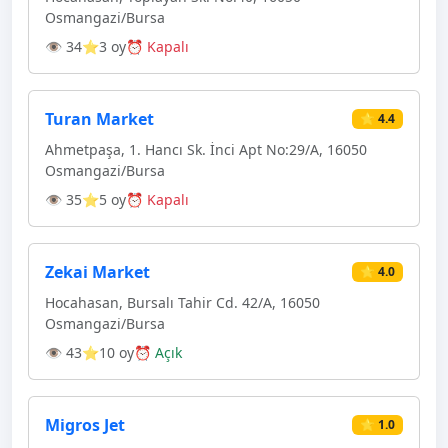
Osmangazi̇/Bursa
👁 34
⭐3 oy
⏰ Kapalı
Turan Market
⭐ 4.4
Ahmetpaşa, 1. Hancı Sk. İnci Apt No:29/A, 16050
Osmangazi̇/Bursa
👁 35
⭐5 oy
⏰ Kapalı
Zekai Market
⭐ 4.0
Hocahasan, Bursalı Tahir Cd. 42/A, 16050
Osmangazi̇/Bursa
👁 43
⭐10 oy
⏰ Açık
Migros Jet
⭐ 1.0