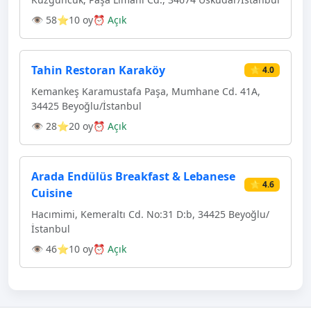
👁 58
⭐10 oy
⏰ Açık
Tahin Restoran Karaköy
⭐ 4.0
Kemankeş Karamustafa Paşa, Mumhane Cd. 41A,
34425 Beyoğlu/İstanbul
👁 28
⭐20 oy
⏰ Açık
Arada Endülüs Breakfast & Lebanese
⭐ 4.6
Cuisine
Hacımimi, Kemeraltı Cd. No:31 D:b, 34425 Beyoğlu/
İstanbul
👁 46
⭐10 oy
⏰ Açık