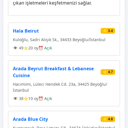
çıkan işletmeleri keşfetmenizi sağlar.
Hala Beirut
⭐ 3.4
Kuloğlu, Sadri Alışık Sk., 34433 Beyoğlu/İstanbul
👁 49
⭐20 oy
⏰ Açık
Arada Beyrut Breakfast & Lebanese
⭐ 4.7
Cuisine
Hacımimi, Lüleci Hendek Cd. 23a, 34425 Beyoğlu/
İstanbul
👁 38
⭐10 oy
⏰ Açık
Arada Blue City
⭐ 4.8
Kuzguncuk, Paşa Limanı Cd., 34674 Üsküdar/İstanbul