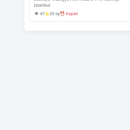
İstanbul
👁 47
⭐20 oy
⏰ Kapalı