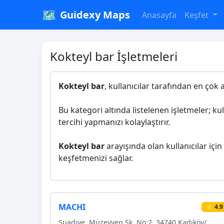
🗺️
Guidexy Maps
Anasayfa
Keşfet
Kokteyl bar İşletmeleri
Kokteyl bar
, kullanıcılar tarafından en çok 
Bu kategori altında listelenen işletmeler; ku
tercihi yapmanızı kolaylaştırır.
Kokteyl bar
arayışında olan kullanıcılar için
keşfetmenizi sağlar.
MACHI
⭐ 4.9
Suadiye, Müzeyyen Sk. No:2, 34740 Kadıköy/