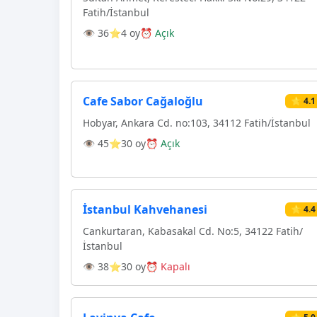
Fatih/İstanbul
👁 36
⭐4 oy
⏰ Açık
Cafe Sabor Cağaloğlu
⭐ 4.1
Hobyar, Ankara Cd. no:103, 34112 Fatih/İstanbul
👁 45
⭐30 oy
⏰ Açık
İstanbul Kahvehanesi
⭐ 4.4
Cankurtaran, Kabasakal Cd. No:5, 34122 Fatih/
İstanbul
👁 38
⭐30 oy
⏰ Kapalı