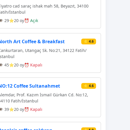
Tiyatro cad saraç ishak mah 58, Beyazıt, 34100
Fatih/İstanbul
👁 29
⭐20 oy
⏰ Açık
North Art Coffee & Breakfast
⭐ 4.6
Cankurtaran, Utangaç Sk. No:21, 34122 Fatih/
İstanbul
👁 45
⭐20 oy
⏰ Kapalı
NO:12 Coffee Sultanahmet
⭐ 4.6
Alemdar, Prof. Kazım İsmail Gürkan Cd. No:12,
34110 Fatih/İstanbul
👁 39
⭐20 oy
⏰ Kapalı