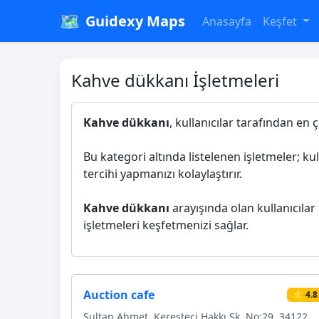
🗺️
Guidexy Maps
Anasayfa
Keşfet
Kahve dükkanı İşletmeleri
Kahve dükkanı
, kullanıcılar tarafından en 
Bu kategori altında listelenen işletmeler; ku
tercihi yapmanızı kolaylaştırır.
Kahve dükkanı
arayışında olan kullanıcılar 
işletmeleri keşfetmenizi sağlar.
Auction cafe
⭐ 4.8
Sultan Ahmet, Keresteci Hakkı Sk. No:29, 34122