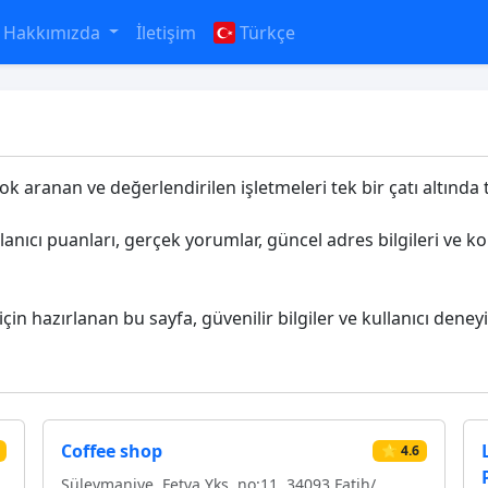
Hakkımızda
İletişim
Türkçe
çok aranan ve değerlendirilen işletmeleri tek bir çatı altında 
llanıcı puanları, gerçek yorumlar, güncel adres bilgileri ve 
için hazırlanan bu sayfa, güvenilir bilgiler ve kullanıcı deney
Coffee shop
⭐ 4.6
Süleymaniye, Fetva Ykş. no:11, 34093 Fatih/