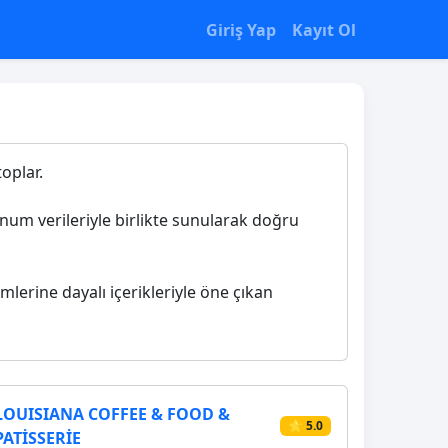
Giriş Yap
Kayıt Ol
toplar.
konum verileriyle birlikte sunularak doğru
imlerine dayalı içerikleriyle öne çıkan
LOUISIANA COFFEE & FOOD &
⭐ 5.0
PATİSSERİE