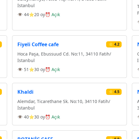
İstanbul
👁 44
⭐20 oy
⏰ Açık
Fiyeli Coffee cafe
⭐ 4.2
Hoca Paşa, Ebussuud Cd. No:11, 34110 Fatih/
İstanbul
👁 51
⭐30 oy
⏰ Açık
Khaldi
⭐ 4.5
Alemdar, Ticarethane Sk. No:10, 34110 Fatih/
İstanbul
👁 40
⭐30 oy
⏰ Açık