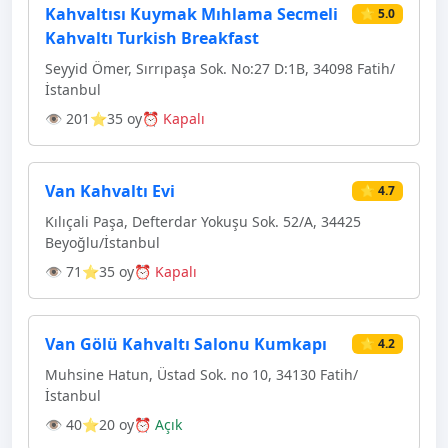
Kahvaltısı Kuymak Mıhlama Secmeli
⭐ 5.0
Kahvaltı Turkish Breakfast
Seyyid Ömer, Sırrıpaşa Sok. No:27 D:1B, 34098 Fatih/
İstanbul
👁 201
⭐35 oy
⏰ Kapalı
Van Kahvaltı Evi
⭐ 4.7
Kılıçali Paşa, Defterdar Yokuşu Sok. 52/A, 34425
Beyoğlu/İstanbul
👁 71
⭐35 oy
⏰ Kapalı
Van Gölü Kahvaltı Salonu Kumkapı
⭐ 4.2
Muhsine Hatun, Üstad Sok. no 10, 34130 Fatih/
İstanbul
👁 40
⭐20 oy
⏰ Açık