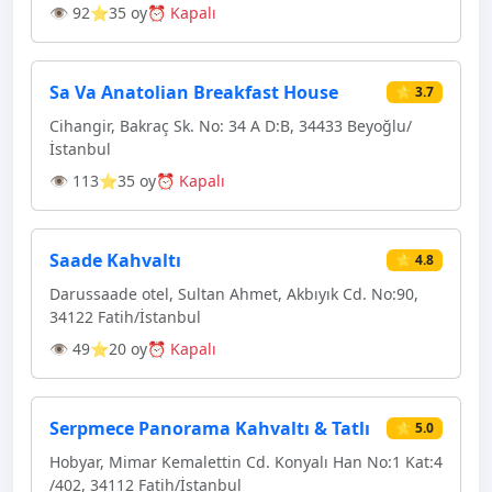
👁 92
⭐35 oy
⏰ Kapalı
Sa Va Anatolian Breakfast House
⭐ 3.7
Cihangir, Bakraç Sk. No: 34 A D:B, 34433 Beyoğlu/
İstanbul
👁 113
⭐35 oy
⏰ Kapalı
Saade Kahvaltı
⭐ 4.8
Darussaade otel, Sultan Ahmet, Akbıyık Cd. No:90,
34122 Fatih/İstanbul
👁 49
⭐20 oy
⏰ Kapalı
Serpmece Panorama Kahvaltı & Tatlı
⭐ 5.0
Hobyar, Mimar Kemalettin Cd. Konyalı Han No:1 Kat:4
/402, 34112 Fatih/İstanbul