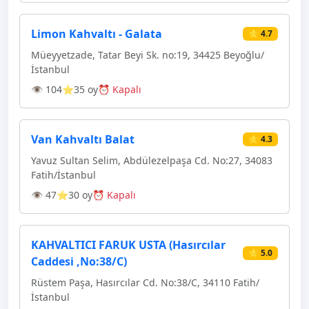
Limon Kahvaltı - Galata
⭐ 4.7
Müeyyetzade, Tatar Beyi Sk. no:19, 34425 Beyoğlu/
İstanbul
👁 104
⭐35 oy
⏰ Kapalı
Van Kahvaltı Balat
⭐ 4.3
Yavuz Sultan Selim, Abdülezelpaşa Cd. No:27, 34083
Fatih/İstanbul
👁 47
⭐30 oy
⏰ Kapalı
KAHVALTICI FARUK USTA (Hasırcılar
⭐ 5.0
Caddesi ,No:38/C)
Rüstem Paşa, Hasırcılar Cd. No:38/C, 34110 Fatih/
İstanbul