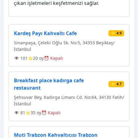
çıkan işletmeleri keşfetmenizi sağlar.
Kardeş Payı Kahvaltı Cafe
⭐ 4.9
Sinanpaşa, Çelebi Oğlu Sk. No:5, 34353 Beşiktaş/
İstanbul
👁 101
⭐20 oy
⏰ Kapalı
Breakfast place kadırga cafe
⭐ 4.7
restaurant
Şehsuvar Bey, Kadırga Limanı Cd. No:64, 34130 Fatih/
İstanbul
👁 81
⭐35 oy
⏰ Kapalı
Muti Trabzon Kahvaltıcısı Trabzon