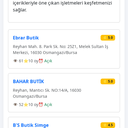
içerikleriyle öne çıkan işletmeleri keşfetmenizi
sağlar.
Ebrar Butik
⭐ 5.0
Reyhan Mah. 8. Park Sk. No: 25Z1, Melek Sultan İş
Merkezi, 16030 Osmangazi̇/Bursa
👁 61
⭐10 oy
⏰ Açık
BAHAR BUTİK
⭐ 5.0
Reyhan, Mantıcı Sk. NO:14/A, 16030
Osmangazi̇/Bursa
👁 52
⭐10 oy
⏰ Açık
B'S Butik Simge
⭐ 4.5