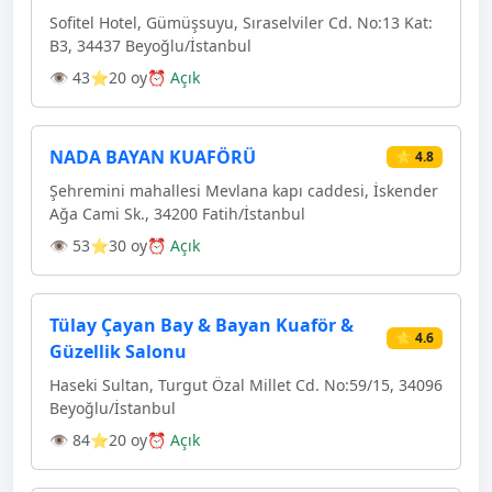
Sofitel Hotel, Gümüşsuyu, Sıraselviler Cd. No:13 Kat:
B3, 34437 Beyoğlu/İstanbul
👁 43
⭐20 oy
⏰ Açık
NADA BAYAN KUAFÖRÜ
⭐ 4.8
Şehremini mahallesi Mevlana kapı caddesi, İskender
Ağa Cami Sk., 34200 Fatih/İstanbul
👁 53
⭐30 oy
⏰ Açık
Tülay Çayan Bay & Bayan Kuaför &
⭐ 4.6
Güzellik Salonu
Haseki Sultan, Turgut Özal Millet Cd. No:59/15, 34096
Beyoğlu/İstanbul
👁 84
⭐20 oy
⏰ Açık