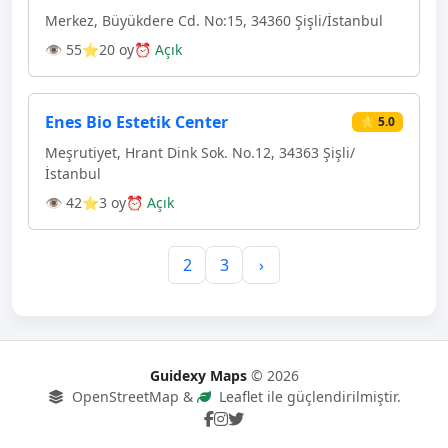
Merkez, Büyükdere Cd. No:15, 34360 Şişli/İstanbul
👁 55
⭐20 oy
⏰ Açık
Enes Bio Estetik Center
⭐ 5.0
Meşrutiyet, Hrant Dink Sok. No.12, 34363 Şişli/
İstanbul
👁 42
⭐3 oy
⏰ Açık
2
3
›
Guidexy Maps
© 2026
OpenStreetMap &
Leaflet ile güçlendirilmiştir.