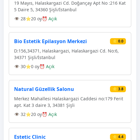
19 Mayıs, Halaskargazi Cd. Doğançay Apt No :216 Kat
5 Daire 5, 34360 Şişli/İstanbul
👁 28
⭐20 oy
⏰ Açık
Bio Estetik Epilasyon Merkezi
⭐ 0.0
D:156,34371, Halaskargazi, Halaskargazi Cd. No:6,
34371 Şişli/İstanbul
👁 30
⭐0 oy
⏰ Açık
Natural Güzellik Salonu
⭐ 3.8
Merkez Mahallesi Halaskargazi Caddesi no:179 Ferit
apt. Kat 3 daire 3, 34381 Şişli
👁 32
⭐20 oy
⏰ Açık
Estetic Clinic
⭐ 4.4