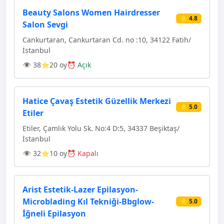
Beauty Salons Women Hairdresser
⭐ 4.8
Salon Sevgi
Cankurtaran, Cankurtaran Cd. no :10, 34122 Fatih/
İstanbul
👁 38
⭐20 oy
⏰ Açık
Hatice Çavaş Estetik Güzellik Merkezi
⭐ 5.0
Etiler
Etiler, Çamlık Yolu Sk. No:4 D:5, 34337 Beşiktaş/
İstanbul
👁 32
⭐10 oy
⏰ Kapalı
Arist Estetik-Lazer Epilasyon-
Microblading Kıl Tekniği-Bbglow-
⭐ 5.0
İğneli Epilasyon