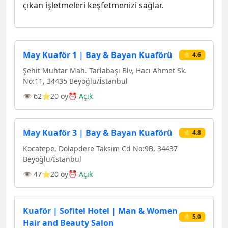
çıkan işletmeleri keşfetmenizi sağlar.
May Kuaför 1 | Bay & Bayan Kuaförü
⭐ 4.6
Şehit Muhtar Mah. Tarlabaşı Blv, Hacı Ahmet Sk.
No:11, 34435 Beyoğlu/İstanbul
👁 62
⭐20 oy
⏰ Açık
May Kuaför 3 | Bay & Bayan Kuaförü
⭐ 4.8
Kocatepe, Dolapdere Taksim Cd No:9B, 34437
Beyoğlu/İstanbul
👁 47
⭐20 oy
⏰ Açık
Kuaför | Sofitel Hotel | Man & Women
⭐ 5.0
Hair and Beauty Salon