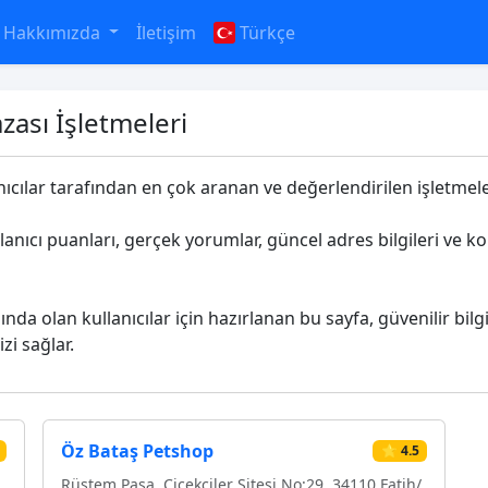
Hakkımızda
İletişim
Türkçe
ası İşletmeleri
anıcılar tarafından en çok aranan ve değerlendirilen işletmeleri
llanıcı puanları, gerçek yorumlar, güncel adres bilgileri ve 
ında olan kullanıcılar için hazırlanan bu sayfa, güvenilir bilg
zi sağlar.
Öz Bataş Petshop
⭐ 4.5
Rüstem Paşa, Çiçekçiler Sitesi No:29, 34110 Fatih/