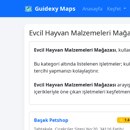
🗺️
Guidexy Maps
Anasayfa
Keşfet
Evcil Hayvan Malzemeleri Mağaz
Evcil Hayvan Malzemeleri Mağazası
, kull
Bu kategori altında listelenen işletmeler; ku
tercihi yapmanızı kolaylaştırır.
Evcil Hayvan Malzemeleri Mağazası
arayış
içerikleriyle öne çıkan işletmeleri keşfetmeni
Başak Petshop
⭐ 1.4
Tahtakale, Çiçekçiler Sitesi No:20, 34116 Fatih/