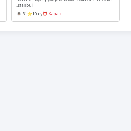
İstanbul
👁 51
⭐10 oy
⏰ Kapalı