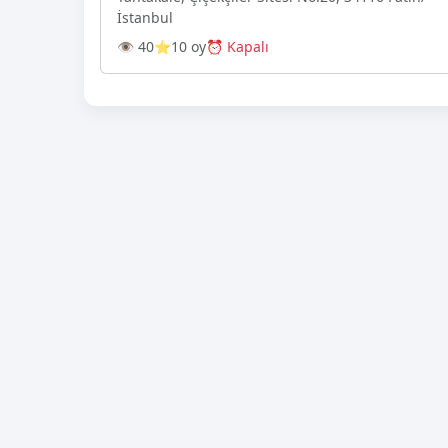
İstanbul
👁 40
⭐10 oy
⏰ Kapalı