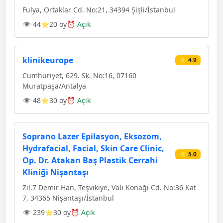
Fulya, Ortaklar Cd. No:21, 34394 Şişli/İstanbul
👁 44
⭐20 oy
⏰ Açık
klinikeurope
⭐ 4.9
Cumhuriyet, 629. Sk. No:16, 07160
Muratpaşa/Antalya
👁 48
⭐30 oy
⏰ Açık
Soprano Lazer Epilasyon, Eksozom,
Hydrafacial, Facial, Skin Care Clinic,
⭐ 5.0
Op. Dr. Atakan Baş Plastik Cerrahi
Kliniği Nişantaşı
Zil.7 Demir Han, Teşvikiye, Vali Konağı Cd. No:36 Kat
7, 34365 Nişantaşı/İstanbul
👁 239
⭐30 oy
⏰ Açık