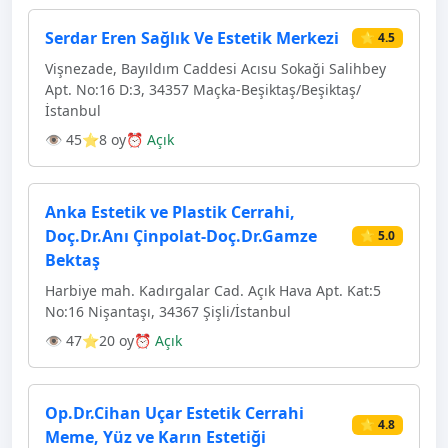
Serdar Eren Sağlık Ve Estetik Merkezi
⭐ 4.5
Vişnezade, Bayıldım Caddesi Acısu Sokaği Salihbey
Apt. No:16 D:3, 34357 Maçka-Beşiktaş/Beşiktaş/
İstanbul
👁 45
⭐8 oy
⏰ Açık
Anka Estetik ve Plastik Cerrahi,
Doç.Dr.Anı Çinpolat-Doç.Dr.Gamze
⭐ 5.0
Bektaş
Harbiye mah. Kadırgalar Cad. Açık Hava Apt. Kat:5
No:16 Nişantaşı, 34367 Şişli/İstanbul
👁 47
⭐20 oy
⏰ Açık
Op.Dr.Cihan Uçar Estetik Cerrahi
⭐ 4.8
Meme, Yüz ve Karın Estetiği