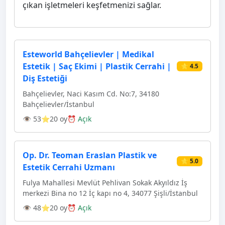
çıkan işletmeleri keşfetmenizi sağlar.
Esteworld Bahçelievler | Medikal
Estetik | Saç Ekimi | Plastik Cerrahi |
⭐ 4.5
Diş Estetiği
Bahçelievler, Naci Kasım Cd. No:7, 34180
Bahçelievler/İstanbul
👁 53
⭐20 oy
⏰ Açık
Op. Dr. Teoman Eraslan Plastik ve
⭐ 5.0
Estetik Cerrahi Uzmanı
Fulya Mahallesi Mevlüt Pehlivan Sokak Akyıldız İş
merkezi Bina no 12 İç kapı no 4, 34077 Şişli/İstanbul
👁 48
⭐20 oy
⏰ Açık