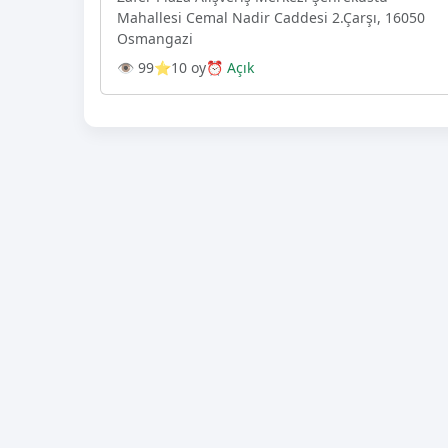
Mahallesi Cemal Nadir Caddesi 2.Çarşı, 16050
Osmangazi̇
👁 99
⭐10 oy
⏰ Açık