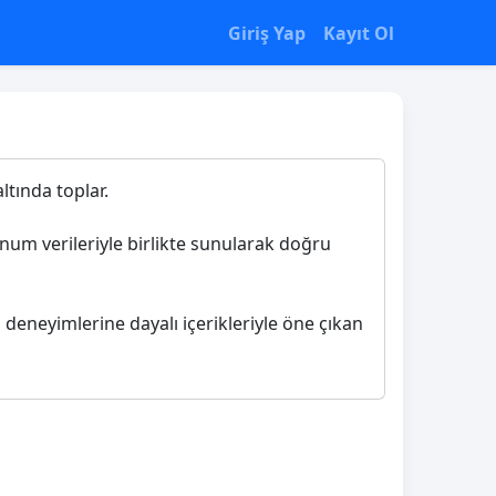
Giriş Yap
Kayıt Ol
ltında toplar.
konum verileriyle birlikte sunularak doğru
cı deneyimlerine dayalı içerikleriyle öne çıkan