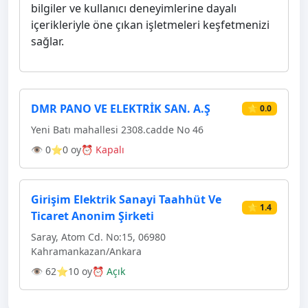
bilgiler ve kullanıcı deneyimlerine dayalı
içerikleriyle öne çıkan işletmeleri keşfetmenizi
sağlar.
DMR PANO VE ELEKTRİK SAN. A.Ş
⭐ 0.0
Yeni Batı mahallesi 2308.cadde No 46
👁 0
⭐0 oy
⏰ Kapalı
Girişim Elektrik Sanayi Taahhüt Ve
⭐ 1.4
Ticaret Anonim Şirketi
Saray, Atom Cd. No:15, 06980
Kahramankazan/Ankara
👁 62
⭐10 oy
⏰ Açık