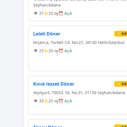
Seyhan/Adana
👁 27
⭐25 oy
⏰ Açık
Laleli Döner
⭐ 4.0
Nişanca, Türkeli Cd. No:27, 34130 Fatih/İstanbul
👁 23
⭐20 oy
⏰ Açık
Kınık lezzet Döner
⭐ 4.6
Yeşilyurt, 70033. Sk. No:31, 01150 Seyhan/Adana
👁 33
⭐25 oy
⏰ Açık