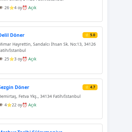
👁 26
⭐4 oy
⏰ Açık
Delil Döner
⭐ 5.0
Mimar Hayrettin, Sandalcı İhsan Sk. No:13, 34126
Fatih/İstanbul
👁 25
⭐3 oy
⏰ Açık
Sezgin Döner
⭐ 4.7
Demirtaş, Fetva Ykş., 34134 Fatih/İstanbul
👁 4
⭐22 oy
⏰ Açık