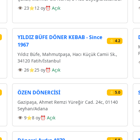
👁 23
⭐12 oy
⏰ Açık
YILDIZ BÜFE DÖNER KEBAB - Since
⭐ 4.2
1967
Yıldız Büfe, Mahmutpaşa, Hacı Küçük Camii Sk.,
34120 Fatih/İstanbul
👁 26
⭐25 oy
⏰ Açık
ÖZEN DÖNERCİSİ
⭐ 5.0
Gazipaşa, Ahmet Remzi Yüreğir Cad. 24c, 01140
Seyhan/Adana
👁 9
⭐8 oy
⏰ Açık