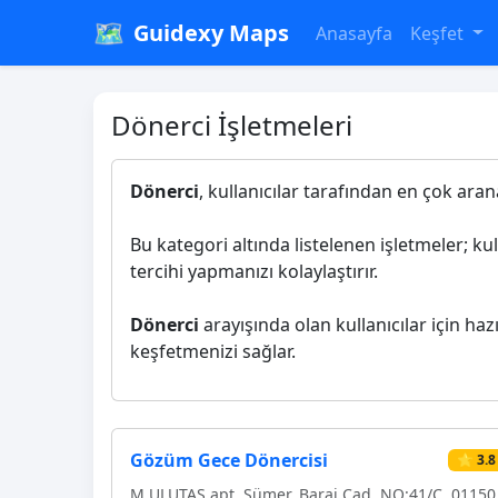
🗺️
Guidexy Maps
Anasayfa
Keşfet
Dönerci İşletmeleri
Dönerci
, kullanıcılar tarafından en çok aran
Bu kategori altında listelenen işletmeler; ku
tercihi yapmanızı kolaylaştırır.
Dönerci
arayışında olan kullanıcılar için haz
keşfetmenizi sağlar.
Gözüm Gece Dönercisi
⭐ 3.8
M.ULUTAŞ apt, Sümer, Baraj Cad. NO:41/C, 01150