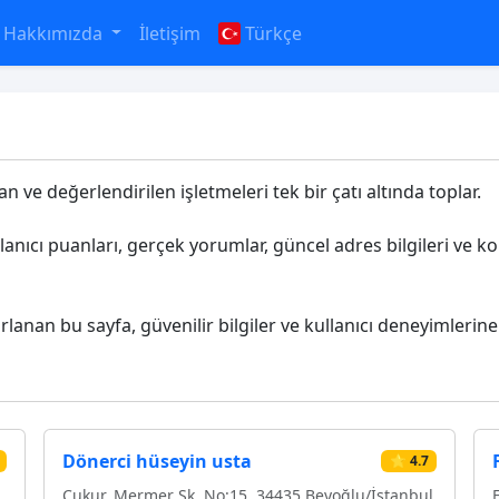
Hakkımızda
İletişim
Türkçe
an ve değerlendirilen işletmeleri tek bir çatı altında toplar.
llanıcı puanları, gerçek yorumlar, güncel adres bilgileri ve 
ırlanan bu sayfa, güvenilir bilgiler ve kullanıcı deneyimlerine 
Dönerci hüseyin usta
⭐ 4.7
Çukur, Mermer Sk. No:15, 34435 Beyoğlu/İstanbul