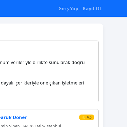
Giriş Yap
Kayıt Ol
konum verileriyle birlikte sunularak doğru
dayalı içerikleriyle öne çıkan işletmeleri
Faruk Döner
⭐ 4.5
Emin Sinan, 34126 Fatih/İstanbul